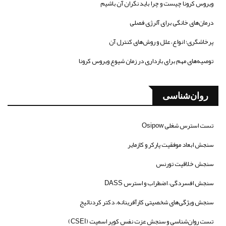
ویروس کرونا چیست و چرا باید نگران آن باشیم
درمان‌های خانگی برای آلرژی فصلی
پرخاشگری؛ انواع، علل و روش‌های کنترل آن
توصیه‌های مهم برای بارداری در زمان شیوع ویروس کرونا
روان‌شناسی
تست استرس شغلی Osipow
سنجش ابعاد موفقیت پارکر و کازمایر
سنجش خلاقیت تورنس
سنجش افسردگی، اضطراب و استرس DASS
سنجش ویژگی‌های شخصیتی کارآفرینانه، دکتر کردنائیج
تست روان‌شناسی و سنجش عزت نفس کوپر اسمیت (CSEI)