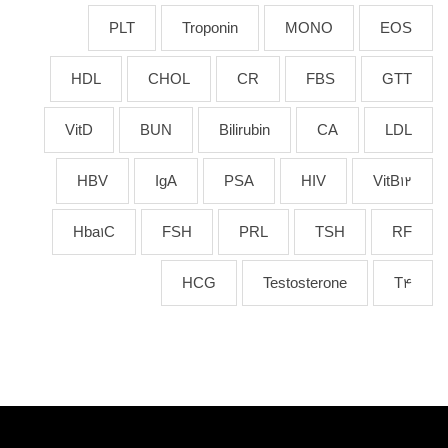
PLT
Troponin
MONO
EOS
HDL
CHOL
CR
FBS
GTT
VitD
BUN
Bilirubin
CA
LDL
HBV
IgA
PSA
HIV
VitB12
Hba1C
FSH
PRL
TSH
RF
HCG
Testosterone
T4