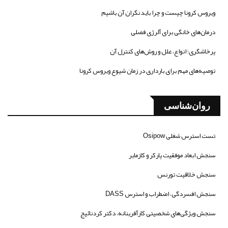
ویروس کرونا چیست و چرا باید نگران آن باشیم
درمان‌های خانگی برای آلرژی فصلی
پرخاشگری؛ انواع، علل و روش‌های کنترل آن
توصیه‌های مهم برای بارداری در زمان شیوع ویروس کرونا
روان‌شناسی
تست استرس شغلی Osipow
سنجش ابعاد موفقیت پارکر و کازمایر
سنجش خلاقیت تورنس
سنجش افسردگی، اضطراب و استرس DASS
سنجش ویژگی‌های شخصیتی کارآفرینانه، دکتر کردنائیج