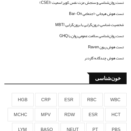
تست روان‌شناسی و سنجش عزت نفس کوپر اسمیت (CSEI)
تست هوش هیجانی-اجتماعی Bar-On
شخصیت شناسی درون‌گرایی یا برون‌گرایی MBTI
تست روان‌شناسی سلامت عمومی روان یا GHQ
تست هوش ریون Raven
تست هوش چندگانه گاردنر
خون‌شناسی
HGB
CRP
ESR
RBC
WBC
MCHC
MPV
RDW
ESR
HCT
LYM
BASO
NEUT
PT
PBS