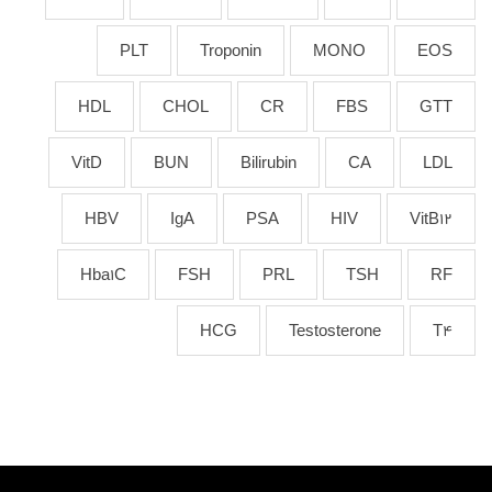
PLT
Troponin
MONO
EOS
HDL
CHOL
CR
FBS
GTT
VitD
BUN
Bilirubin
CA
LDL
HBV
IgA
PSA
HIV
VitB12
Hba1C
FSH
PRL
TSH
RF
HCG
Testosterone
T4