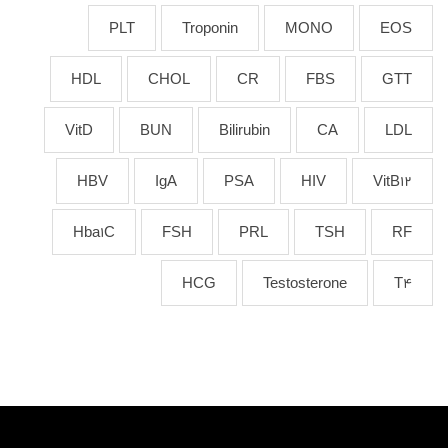
PLT
Troponin
MONO
EOS
HDL
CHOL
CR
FBS
GTT
VitD
BUN
Bilirubin
CA
LDL
HBV
IgA
PSA
HIV
VitB12
Hba1C
FSH
PRL
TSH
RF
HCG
Testosterone
T4