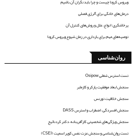
ویروس کرونا چیست و چرا باید نگران آن باشیم
درمان‌های خانگی برای آلرژی فصلی
پرخاشگری؛ انواع، علل و روش‌های کنترل آن
توصیه‌های مهم برای بارداری در زمان شیوع ویروس کرونا
روان‌شناسی
تست استرس شغلی Osipow
سنجش ابعاد موفقیت پارکر و کازمایر
سنجش خلاقیت تورنس
سنجش افسردگی، اضطراب و استرس DASS
سنجش ویژگی‌های شخصیتی کارآفرینانه، دکتر کردنائیج
تست روان‌شناسی و سنجش عزت نفس کوپر اسمیت (CSEI)