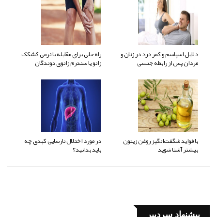
دلایل اسپاسم و کمر درد در زنان و
راه حلی برای مقابله با نرمی کشکک
مردان پس از رابطه جنسی
زانو یا سندرم زانوی دوندگان
با فواید شگفت‌انگیز روغن زیتون
در مورد اختلال نارسایی کبدی چه
بیشتر آشنا شوید
باید بدانید؟
پیشنهاد سردبیر