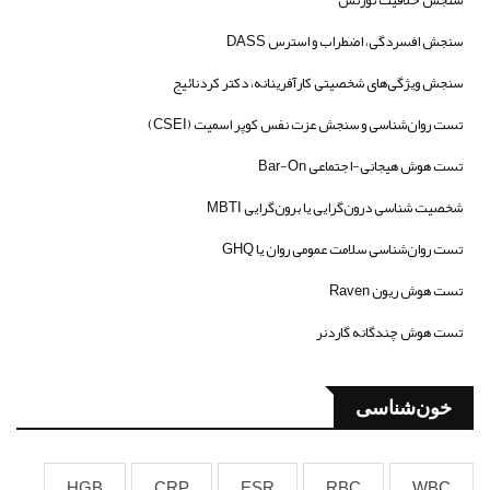
سنجش افسردگی، اضطراب و استرس DASS
سنجش ویژگی‌های شخصیتی کارآفرینانه، دکتر کردنائیج
تست روان‌شناسی و سنجش عزت نفس کوپر اسمیت (CSEI)
تست هوش هیجانی-اجتماعی Bar-On
شخصیت شناسی درون‌گرایی یا برون‌گرایی MBTI
تست روان‌شناسی سلامت عمومی روان یا GHQ
تست هوش ریون Raven
تست هوش چندگانه گاردنر
خون‌شناسی
HGB
CRP
ESR
RBC
WBC