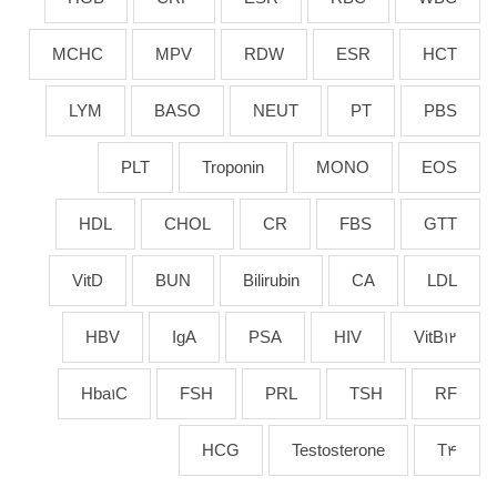
MCHC
MPV
RDW
ESR
HCT
LYM
BASO
NEUT
PT
PBS
PLT
Troponin
MONO
EOS
HDL
CHOL
CR
FBS
GTT
VitD
BUN
Bilirubin
CA
LDL
HBV
IgA
PSA
HIV
VitB12
Hba1C
FSH
PRL
TSH
RF
HCG
Testosterone
T4