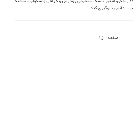
نده زندگی، متغیر باشد. تشخیص زودرس و درمان واسکولیت شدید
سیب دائمی جلوگیری کند.
صفحه 1 از 1