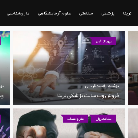
تریتا
پزشکی
سلامتی
علوم آزمایشگاهی
داروشناسی
رپورتاژ آگهی
نوشته
فاطمه قربانی
نو
فروش وب سایت پزشکی تریتا
وی
سلامت روان
مغز و اعصاب