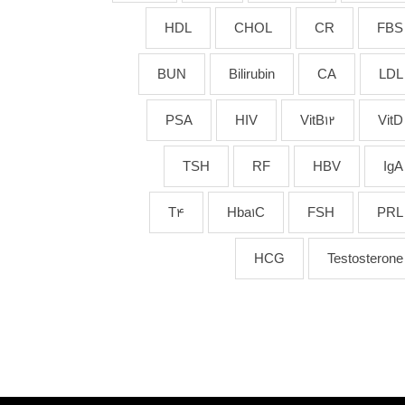
HDL
CHOL
CR
FBS
BUN
Bilirubin
CA
LDL
PSA
HIV
VitB12
VitD
TSH
RF
HBV
IgA
T4
Hba1C
FSH
PRL
HCG
Testosterone