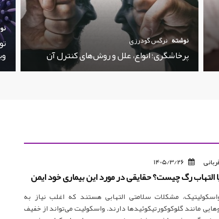
نو
نوشته
نرگس گودرزی
تو
پرخاشگری؛ انواع، علل و روش‌های کنترل آن
وی
ربانی
1405/3/26
 التهاب رگ چیست؟ حقایقی در مورد این بیماری خود ایمن
واسکولیتیک، مشکلات سلامتی التهابی هستند که اغلب نیاز به
هایی مانند گلوکوکورتیکوئیدها دارند. واسکولیت می‌تواند از خفیف