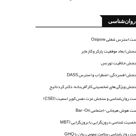
روان‌شناسی
ت استرس شغلی Osipow
جش ابعاد موفقیت پارکر و کازمایر
جش خلاقیت تورنس
جش افسردگی، اضطراب و استرس DASS
جش ویژگی‌های شخصیتی کارآفرینانه، دکتر کردنائیج
ت روان‌شناسی و سنجش عزت نفس کوپر اسمیت (CSEI)
ت هوش هیجانی-اجتماعی Bar-On
صیت شناسی درون‌گرایی یا برون‌گرایی MBTI
ت روان‌شناسی سلامت عمومی روان یا GHQ