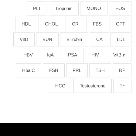
PLT
Troponin
MONO
EOS
HDL
CHOL
CR
FBS
GTT
VitD
BUN
Bilirubin
CA
LDL
HBV
IgA
PSA
HIV
VitB12
Hba1C
FSH
PRL
TSH
RF
HCG
Testosterone
T4