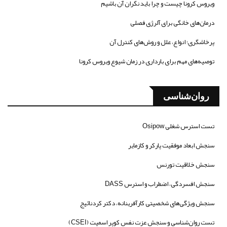
ویروس کرونا چیست و چرا باید نگران آن باشیم
درمان‌های خانگی برای آلرژی فصلی
پرخاشگری؛ انواع، علل و روش‌های کنترل آن
توصیه‌های مهم برای بارداری در زمان شیوع ویروس کرونا
روان‌شناسی
تست استرس شغلی Osipow
سنجش ابعاد موفقیت پارکر و کازمایر
سنجش خلاقیت تورنس
سنجش افسردگی، اضطراب و استرس DASS
سنجش ویژگی‌های شخصیتی کارآفرینانه، دکتر کردنائیج
تست روان‌شناسی و سنجش عزت نفس کوپر اسمیت (CSEI)