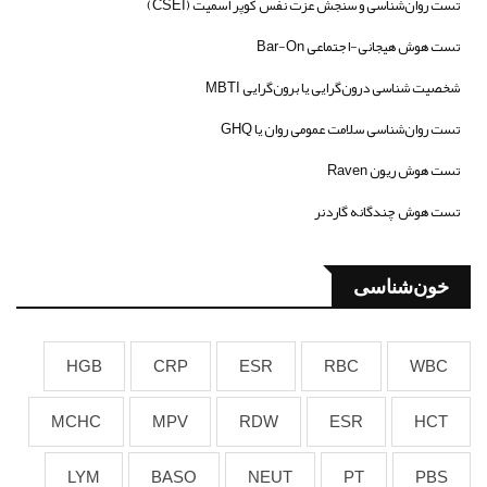
تست روان‌شناسی و سنجش عزت نفس کوپر اسمیت (CSEI)
تست هوش هیجانی-اجتماعی Bar-On
شخصیت شناسی درون‌گرایی یا برون‌گرایی MBTI
تست روان‌شناسی سلامت عمومی روان یا GHQ
تست هوش ریون Raven
تست هوش چندگانه گاردنر
خون‌شناسی
HGB
CRP
ESR
RBC
WBC
MCHC
MPV
RDW
ESR
HCT
LYM
BASO
NEUT
PT
PBS