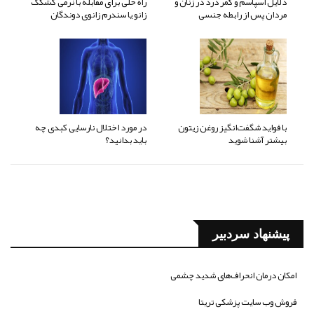
دلایل اسپاسم و کمر درد در زنان و
راه حلی برای مقابله با نرمی کشکک
مردان پس از رابطه جنسی
زانو یا سندرم زانوی دوندگان
با فواید شگفت‌انگیز روغن زیتون
در مورد اختلال نارسایی کبدی چه
بیشتر آشنا شوید
باید بدانید؟
پیشنهاد سردبیر
امکان درمان انحراف‌های شدید چشمی
فروش وب سایت پزشکی تریتا