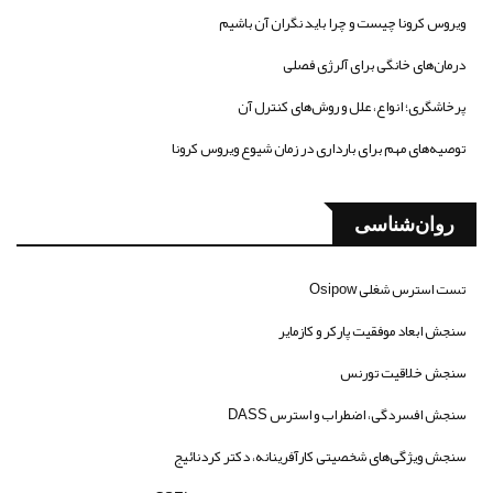
ویروس کرونا چیست و چرا باید نگران آن باشیم
درمان‌های خانگی برای آلرژی فصلی
پرخاشگری؛ انواع، علل و روش‌های کنترل آن
توصیه‌های مهم برای بارداری در زمان شیوع ویروس کرونا
روان‌شناسی
تست استرس شغلی Osipow
سنجش ابعاد موفقیت پارکر و کازمایر
سنجش خلاقیت تورنس
سنجش افسردگی، اضطراب و استرس DASS
سنجش ویژگی‌های شخصیتی کارآفرینانه، دکتر کردنائیج