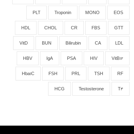
PLT
Troponin
MONO
EOS
HDL
CHOL
CR
FBS
GTT
VitD
BUN
Bilirubin
CA
LDL
HBV
IgA
PSA
HIV
VitB12
Hba1C
FSH
PRL
TSH
RF
HCG
Testosterone
T4