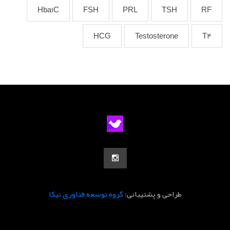
Hba1C
FSH
PRL
TSH
RF
HCG
Testosterone
T4
طراحی و پشتیبانی:
گروه توسعه فناوری تیکا