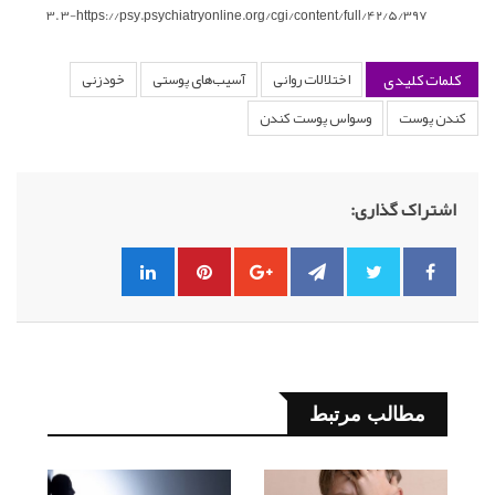
3-https://psy.psychiatryonline.org/cgi/content/full/42/5/397
کلمات کلیدی
اختلالات روانی
آسیب‌های پوستی
خودزنی
کندن پوست
وسواس پوست کندن
اشتراک گذاری:
مطالب مرتبط