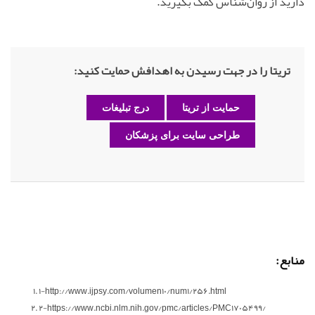
دارید از روان‌شناس کمک بگیرید.
تریتا را در جهت رسیدن به اهدافش حمایت کنید:
حمایت از تریتا
درج تبلیغات
طراحی سایت برای پزشکان
منابع:
1-http://www.ijpsy.com/volumen10/num1/256.html
2-https://www.ncbi.nlm.nih.gov/pmc/articles/PMC1705499/