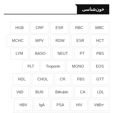
خون‌شناسی
HGB
CRP
ESR
RBC
WBC
MCHC
MPV
RDW
ESR
HCT
LYM
BASO
NEUT
PT
PBS
PLT
Troponin
MONO
EOS
HDL
CHOL
CR
FBS
GTT
VitD
BUN
Bilirubin
CA
LDL
HBV
IgA
PSA
HIV
VitB12