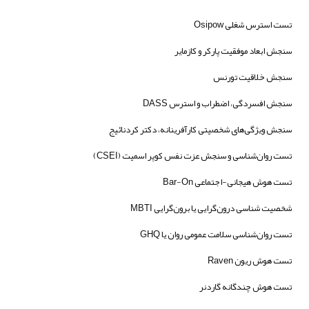
تست استرس شغلی Osipow
سنجش ابعاد موفقیت پارکر و کازمایر
سنجش خلاقیت تورنس
سنجش افسردگی، اضطراب و استرس DASS
سنجش ویژگی‌های شخصیتی کارآفرینانه، دکتر کردنائیج
تست روان‌شناسی و سنجش عزت نفس کوپر اسمیت (CSEI)
تست هوش هیجانی-اجتماعی Bar-On
شخصیت شناسی درون‌گرایی یا برون‌گرایی MBTI
تست روان‌شناسی سلامت عمومی روان یا GHQ
تست هوش ریون Raven
تست هوش چندگانه گاردنر