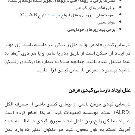
مصرف برخی داروها (حتی داروهای تجویز شده توسط پزشک)
برخی مکمل‌های گیاهی
عفونت‌های ویروسی، مثل انواع
هپاتیت
(نوع A، B، و C)
مواد سمی
برخی بیماری‌های خودایمنی
نارسایی کبدی حاد می‌تواند علل ژنتیکی نیز داشته باشد. ژن موثر
در ایجاد آن ممکن است از طریق پدر یا مادر، و یا هر دوی آن‌ها به
شما منتقل شده باشد. چنانچه مبتلا به بیماری‌های کبدی ژنتیکی
باشید بیشتر در معرض نارسایی کبدی قرار دارید.
علل ایجاد نارسایی کبدی مزمن
نارسایی کبدی مزمن ناشی از بیماری کبدی ناشی از مصرف الکل
(ALRD) است. موسسه تحقیقات کبد آمریکا اعلام کرده است
اعتیاد به الکل رایج‌ترین عامل ایجاد
سیروز کبدی
در ایالات متحده
آمریکا است. به طور معمول، کبد هر ملکول الکلی که وارد بدن