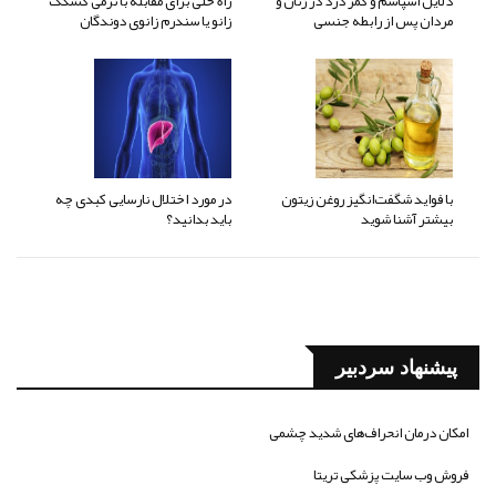
دلایل اسپاسم و کمر درد در زنان و
راه حلی برای مقابله با نرمی کشکک
مردان پس از رابطه جنسی
زانو یا سندرم زانوی دوندگان
با فواید شگفت‌انگیز روغن زیتون
در مورد اختلال نارسایی کبدی چه
بیشتر آشنا شوید
باید بدانید؟
پیشنهاد سردبیر
امکان درمان انحراف‌های شدید چشمی
فروش وب سایت پزشکی تریتا