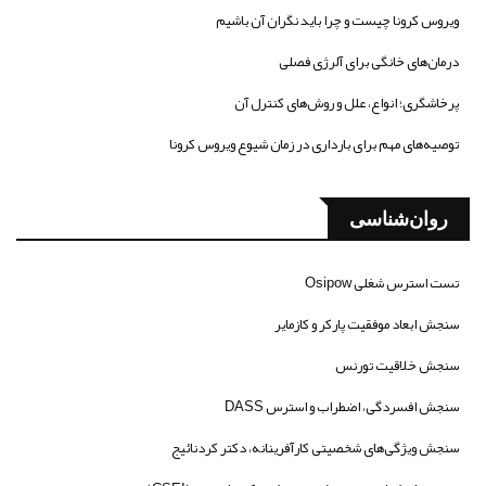
ویروس کرونا چیست و چرا باید نگران آن باشیم
درمان‌های خانگی برای آلرژی فصلی
پرخاشگری؛ انواع، علل و روش‌های کنترل آن
توصیه‌های مهم برای بارداری در زمان شیوع ویروس کرونا
روان‌شناسی
تست استرس شغلی Osipow
سنجش ابعاد موفقیت پارکر و کازمایر
سنجش خلاقیت تورنس
سنجش افسردگی، اضطراب و استرس DASS
سنجش ویژگی‌های شخصیتی کارآفرینانه، دکتر کردنائیج