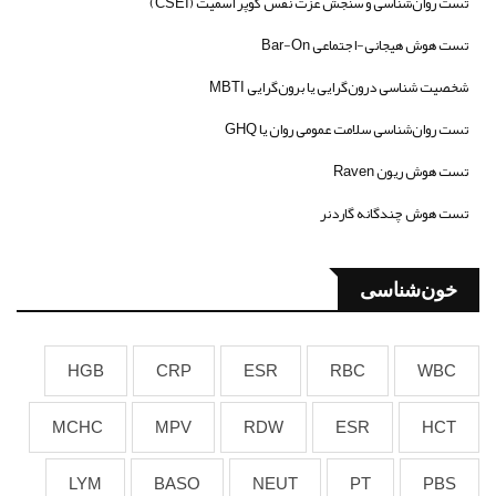
تست روان‌شناسی و سنجش عزت نفس کوپر اسمیت (CSEI)
تست هوش هیجانی-اجتماعی Bar-On
شخصیت شناسی درون‌گرایی یا برون‌گرایی MBTI
تست روان‌شناسی سلامت عمومی روان یا GHQ
تست هوش ریون Raven
تست هوش چندگانه گاردنر
خون‌شناسی
HGB
CRP
ESR
RBC
WBC
MCHC
MPV
RDW
ESR
HCT
LYM
BASO
NEUT
PT
PBS