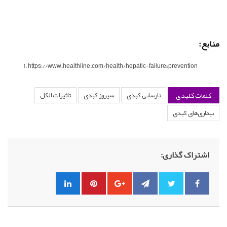
منابع:
https://www.healthline.com/health/hepatic-failure#prevention
کلمات کلیدی
نارسایی کبدی
سیروز کبدی
تاثیرات الکل
بیماری‌های کبدی
اشتراک گذاری: