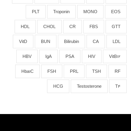
PLT
Troponin
MONO
EOS
HDL
CHOL
CR
FBS
GTT
VitD
BUN
Bilirubin
CA
LDL
HBV
IgA
PSA
HIV
VitB12
Hba1C
FSH
PRL
TSH
RF
HCG
Testosterone
T4