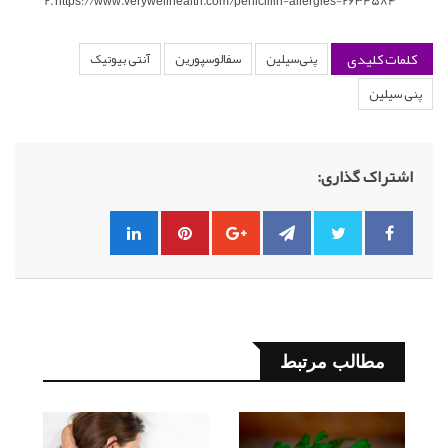
https://www.verywellhealth.com/penicillin-allergies-2634584
کلمات کلیدی
پنی‌سیلین
سفالوسپورین
آنتی بیوتیک
پنی سیلین
اشتراک گذاری:
مطالب مرتبط