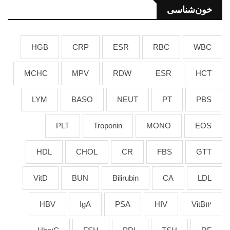
خون‌شناسی
HGB
CRP
ESR
RBC
WBC
MCHC
MPV
RDW
ESR
HCT
LYM
BASO
NEUT
PT
PBS
PLT
Troponin
MONO
EOS
HDL
CHOL
CR
FBS
GTT
VitD
BUN
Bilirubin
CA
LDL
HBV
IgA
PSA
HIV
VitB12