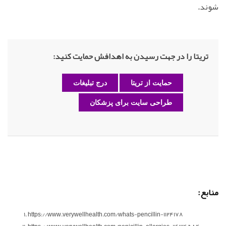
شوند.
تریتا را در جهت رسیدن به اهدافش حمایت کنید:
حمایت از تریتا
درج تبلیغات
طراحی سایت برای پزشکان
منابع:
https://www.verywellhealth.com/whats-pencillin-1124178