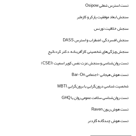
تست استرس شغلی Osipow
سنجش ابعاد موفقیت پارکر و کازمایر
سنجش خلاقیت تورنس
سنجش افسردگی، اضطراب و استرس DASS
سنجش ویژگی‌های شخصیتی کارآفرینانه، دکتر کردنائیج
تست روان‌شناسی و سنجش عزت نفس کوپر اسمیت (CSEI)
تست هوش هیجانی-اجتماعی Bar-On
شخصیت شناسی درون‌گرایی یا برون‌گرایی MBTI
تست روان‌شناسی سلامت عمومی روان یا GHQ
تست هوش ریون Raven
تست هوش چندگانه گاردنر