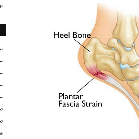
تو
تس
سن
سن
سن
سن
تس
تس
شخ