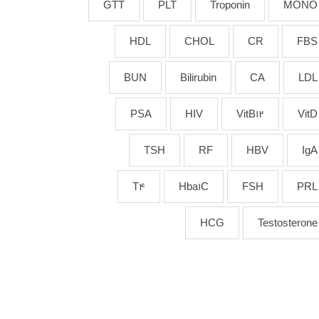
GTT
PLT
Troponin
MONO
HDL
CHOL
CR
FBS
BUN
Bilirubin
CA
LDL
PSA
HIV
VitB12
VitD
TSH
RF
HBV
IgA
T4
Hba1C
FSH
PRL
HCG
Testosterone