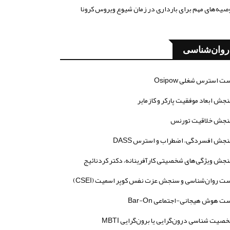
صیه‌های مهم برای بارداری در زمان شیوع ویروس کرونا
روان‌شناسی
ت استرس شغلی Osipow
جش ابعاد موفقیت پارکر و کازمایر
جش خلاقیت تورنس
جش افسردگی، اضطراب و استرس DASS
جش ویژگی‌های شخصیتی کارآفرینانه، دکتر کردنائیج
ت روان‌شناسی و سنجش عزت نفس کوپر اسمیت (CSEI)
ت هوش هیجانی-اجتماعی Bar-On
صیت شناسی درون‌گرایی یا برون‌گرایی MBTI