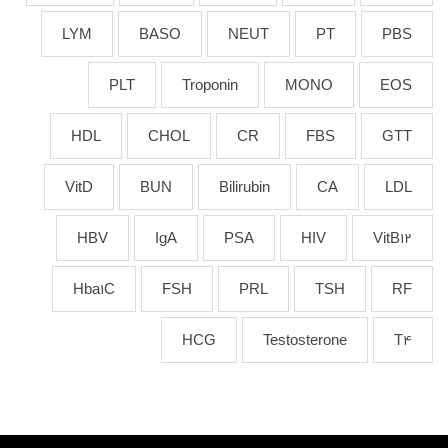
LYM
BASO
NEUT
PT
PBS
PLT
Troponin
MONO
EOS
HDL
CHOL
CR
FBS
GTT
VitD
BUN
Bilirubin
CA
LDL
HBV
IgA
PSA
HIV
VitB12
Hba1C
FSH
PRL
TSH
RF
HCG
Testosterone
T4