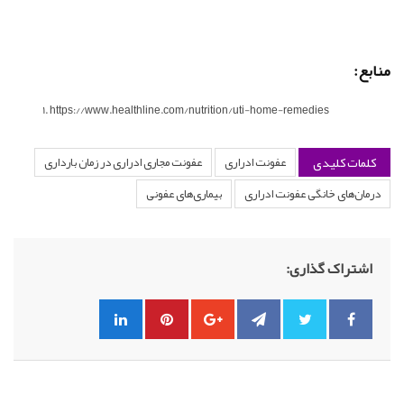
منابع:
https://www.healthline.com/nutrition/uti-home-remedies
کلمات کلیدی
عفونت ادراری
عفونت مجاری ادراری در زمان بارداری
درمان‌های خانگی عفونت ادراری
بیماری‌های عفونی
اشتراک گذاری: