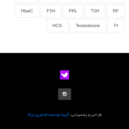
Hba1C
FSH
PRL
TSH
RF
HCG
Testosterone
T4
طراحی و پشتیبانی:
گروه توسعه فناوری تیکا