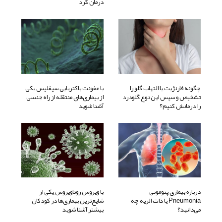
درمان کرد
چگونه فارنژیت یا التهاب گلو را
با عفونت باکتریایی سیفلیس یکی
تشخیص و سپس این نوع گلودرد
از بیماری‌های منتقله از راه جنسی
را درمانش کنیم؟
آشنا شوید
درباره بیماری پنومونی
با ویروس روتاویروس یکی از
Pneumonia یا ذات الریه چه
شایع‌ترین بیماری‌ها در کودکان
می‌دانید؟
بیشتر آشنا شوید