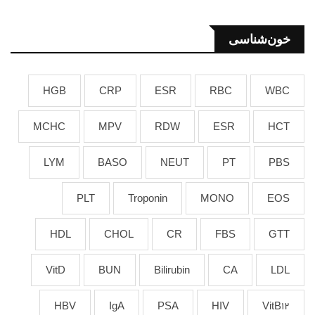
خون‌شناسی
HGB
CRP
ESR
RBC
WBC
MCHC
MPV
RDW
ESR
HCT
LYM
BASO
NEUT
PT
PBS
PLT
Troponin
MONO
EOS
HDL
CHOL
CR
FBS
GTT
VitD
BUN
Bilirubin
CA
LDL
HBV
IgA
PSA
HIV
VitB12