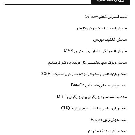
تست استرس شغلی Osipow
سنجش ابعاد موفقیت پارکر و کازمایر
سنجش خلاقیت تورنس
سنجش افسردگی، اضطراب و استرس DASS
سنجش ویژگی‌های شخصیتی کارآفرینانه، دکتر کردنائیج
تست روان‌شناسی و سنجش عزت نفس کوپر اسمیت (CSEI)
تست هوش هیجانی-اجتماعی Bar-On
شخصیت شناسی درون‌گرایی یا برون‌گرایی MBTI
تست روان‌شناسی سلامت عمومی روان یا GHQ
تست هوش ریون Raven
تست هوش چندگانه گاردنر