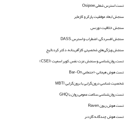
تست استرس شغلی Osipow
سنجش ابعاد موفقیت پارکر و کازمایر
سنجش خلاقیت تورنس
سنجش افسردگی، اضطراب و استرس DASS
سنجش ویژگی‌های شخصیتی کارآفرینانه، دکتر کردنائیج
تست روان‌شناسی و سنجش عزت نفس کوپر اسمیت (CSEI)
تست هوش هیجانی-اجتماعی Bar-On
شخصیت شناسی درون‌گرایی یا برون‌گرایی MBTI
تست روان‌شناسی سلامت عمومی روان یا GHQ
تست هوش ریون Raven
تست هوش چندگانه گاردنر