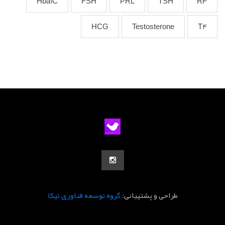
Hba1C
FSH
PRL
TSH
RF
HCG
Testosterone
T4
طراحی و پشتیبانی:
گروه توسعه فناوری تیکا