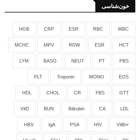
خون‌شناسی
HGB
CRP
ESR
RBC
WBC
MCHC
MPV
RDW
ESR
HCT
LYM
BASO
NEUT
PT
PBS
PLT
Troponin
MONO
EOS
HDL
CHOL
CR
FBS
GTT
VitD
BUN
Bilirubin
CA
LDL
HBV
IgA
PSA
HIV
VitB12