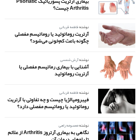
بیماری آرتریت پسوریاتیک Psoriatic
Arthritis چیست؟
نوشته
فاطمه قربانی
آرتریت روماتوئید یا روماتیسم مفصلی
چگونه باعث کم‌خونی می‌شود؟
نوشته
آرش شمسی
آشنایی با بیماری رماتیسم مفصلی یا
آرتریت روماتوئید
نوشته
فاطمه قربانی
فیبرومیالژیا چیست و چه تفاوتی با آرتریت
روماتوئید یا روماتیسم مفصلی دارد؟
نوشته
معصومه راهی
نگاهی به بیماری آرتروز Arthritis از علائم
تا راه‌های درمان آن