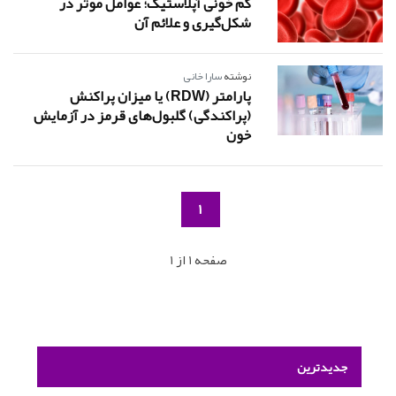
کم خونی آپلاستیک؛ عوامل موثر در
شکل‌گیری و علائم آن
نوشته
سارا خانی
پارامتر (RDW) یا میزان پراکنش
(پراکندگی) گلبول‌های قرمز در آزمایش
خون
1
صفحه 1 از 1
جدیدترین