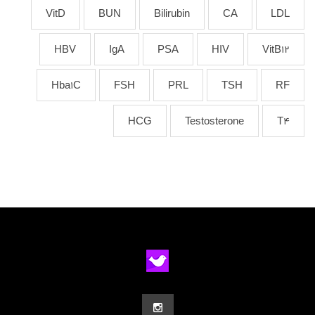
VitD
BUN
Bilirubin
CA
LDL
HBV
IgA
PSA
HIV
VitB12
Hba1C
FSH
PRL
TSH
RF
HCG
Testosterone
T4