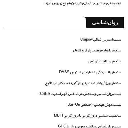
توصیه‌های مهم برای بارداری در زمان شیوع ویروس کرونا
روان‌شناسی
تست استرس شغلی Osipow
سنجش ابعاد موفقیت پارکر و کازمایر
سنجش خلاقیت تورنس
سنجش افسردگی، اضطراب و استرس DASS
سنجش ویژگی‌های شخصیتی کارآفرینانه، دکتر کردنائیج
تست روان‌شناسی و سنجش عزت نفس کوپر اسمیت (CSEI)
تست هوش هیجانی-اجتماعی Bar-On
شخصیت شناسی درون‌گرایی یا برون‌گرایی MBTI
تست روان‌شناسی سلامت عمومی روان یا GHQ