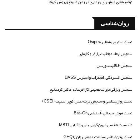
توصیه‌های مهم برای بارداری در زمان شیوع ویروس کرونا
روان‌شناسی
تست استرس شغلی Osipow
سنجش ابعاد موفقیت پارکر و کازمایر
سنجش خلاقیت تورنس
سنجش افسردگی، اضطراب و استرس DASS
سنجش ویژگی‌های شخصیتی کارآفرینانه، دکتر کردنائیج
تست روان‌شناسی و سنجش عزت نفس کوپر اسمیت (CSEI)
تست هوش هیجانی-اجتماعی Bar-On
شخصیت شناسی درون‌گرایی یا برون‌گرایی MBTI
تست روان‌شناسی سلامت عمومی روان یا GHQ