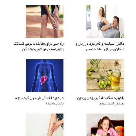
دلایل اسپاسم و کمر درد در زنان و
راه حلی برای مقابله با نرمی کشکک
مردان پس از رابطه جنسی
زانو یا سندرم زانوی دوندگان
با فواید شگفت‌انگیز روغن زیتون
در مورد اختلال نارسایی کبدی چه
بیشتر آشنا شوید
باید بدانید؟