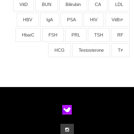
VitD
BUN
Bilirubin
CA
LDL
HBV
IgA
PSA
HIV
VitB12
Hba1C
FSH
PRL
TSH
RF
HCG
Testosterone
T4