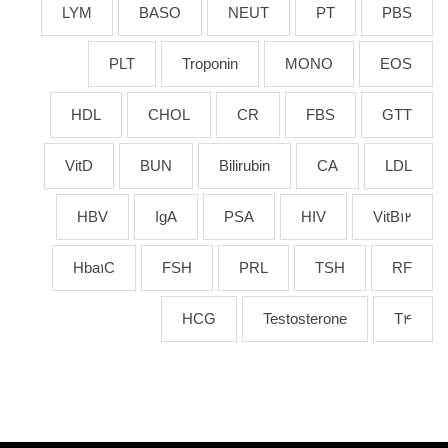
LYM
BASO
NEUT
PT
PBS
PLT
Troponin
MONO
EOS
HDL
CHOL
CR
FBS
GTT
VitD
BUN
Bilirubin
CA
LDL
HBV
IgA
PSA
HIV
VitB12
Hba1C
FSH
PRL
TSH
RF
HCG
Testosterone
T4