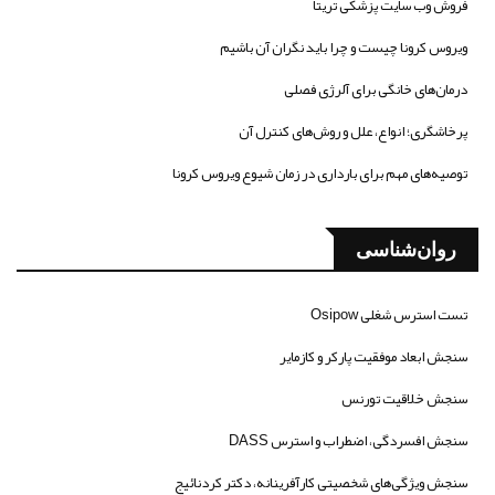
فروش وب سایت پزشکی تریتا
ویروس کرونا چیست و چرا باید نگران آن باشیم
درمان‌های خانگی برای آلرژی فصلی
پرخاشگری؛ انواع، علل و روش‌های کنترل آن
توصیه‌های مهم برای بارداری در زمان شیوع ویروس کرونا
روان‌شناسی
تست استرس شغلی Osipow
سنجش ابعاد موفقیت پارکر و کازمایر
سنجش خلاقیت تورنس
سنجش افسردگی، اضطراب و استرس DASS
سنجش ویژگی‌های شخصیتی کارآفرینانه، دکتر کردنائیج