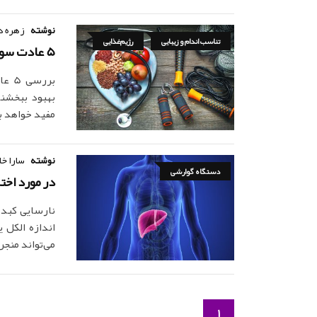
نوشته
زهره د
تناسب اندام و زیبایی
رژیم‌غذایی
5 عادت سودمند برای سلامتی که می‌تواند 10 سال به عمرتان بی‌افزاید
برر
بهبود ببخشند
مفید خواهد ب
نوشته
سارا خا
دستگاه گوارشی
در مورد اخت
نارسایی کبد
اندازه الکل 
می‌تواند منج
1