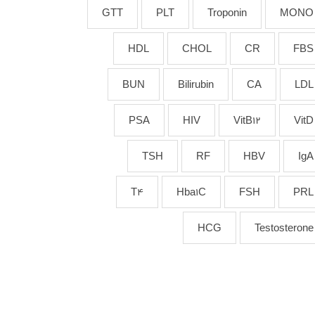
GTT
PLT
Troponin
MONO
HDL
CHOL
CR
FBS
BUN
Bilirubin
CA
LDL
PSA
HIV
VitB12
VitD
TSH
RF
HBV
IgA
T4
Hba1C
FSH
PRL
HCG
Testosterone