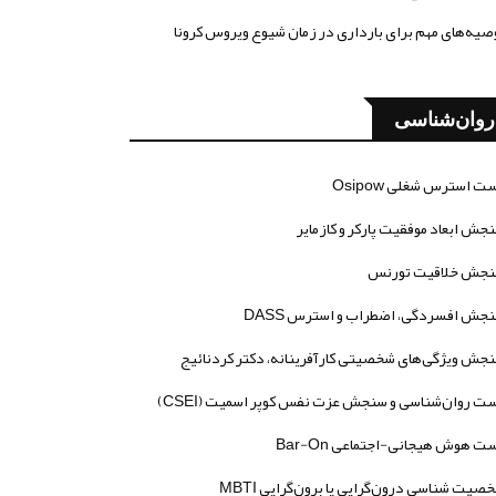
صیه‌های مهم برای بارداری در زمان شیوع ویروس کرونا
روان‌شناسی
ت استرس شغلی Osipow
جش ابعاد موفقیت پارکر و کازمایر
جش خلاقیت تورنس
جش افسردگی، اضطراب و استرس DASS
جش ویژگی‌های شخصیتی کارآفرینانه، دکتر کردنائیج
ت روان‌شناسی و سنجش عزت نفس کوپر اسمیت (CSEI)
ت هوش هیجانی-اجتماعی Bar-On
صیت شناسی درون‌گرایی یا برون‌گرایی MBTI