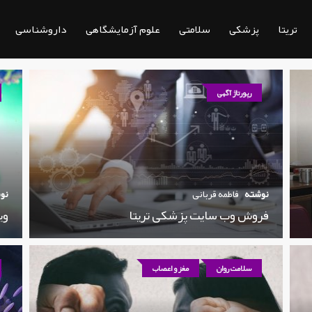
تریتا
پزشکی
سلامتی
علوم آزمایشگاهی
داروشناسی
رپورتاژ آگهی
نوشته
فاطمه قربانی
نو
فروش وب سایت پزشکی تریتا
وی
سلامت روان
مغز و اعصاب