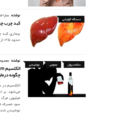
نوشته
سارا خا
دستگاه گوارشی
کبد چرب چی
بیماری کبد چ
حدود 25% از مردم دنیا درگیر آن هستند.
نوشته
معصومه
سلامت روان
عمومی
نوشیدنی
چگونه درما
الکلسیم در ع
میلیون مرگ و
نوشیدن شدید 