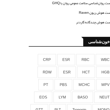
ت روان‌شناسی سلامت عمومی روان یا GHQ
ت هوش ریون Raven
ت هوش چندگانه گاردنر
خون‌شناسی
CRP
ESR
RBC
WBC
RDW
ESR
HCT
HGB
PT
PBS
MCHC
MPV
EOS
LYM
BASO
NEUT
GTT
PLT
Troponin
MONO