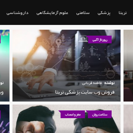
تریتا
پزشکی
سلامتی
علوم آزمایشگاهی
داروشناسی
رپورتاژ آگهی
نوشته
فاطمه قربانی
نو
فروش وب سایت پزشکی تریتا
وی
سلامت روان
مغز و اعصاب