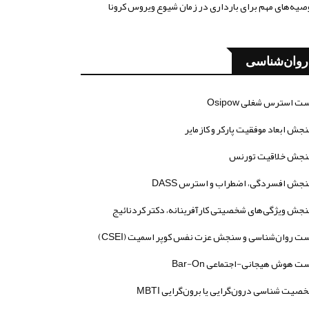
صیه‌های مهم برای بارداری در زمان شیوع ویروس کرونا
روان‌شناسی
ت استرس شغلی Osipow
جش ابعاد موفقیت پارکر و کازمایر
جش خلاقیت تورنس
جش افسردگی، اضطراب و استرس DASS
جش ویژگی‌های شخصیتی کارآفرینانه، دکتر کردنائیج
ت روان‌شناسی و سنجش عزت نفس کوپر اسمیت (CSEI)
ت هوش هیجانی-اجتماعی Bar-On
صیت شناسی درون‌گرایی یا برون‌گرایی MBTI