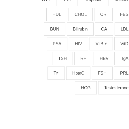
HDL
CHOL
CR
FBS
BUN
Bilirubin
CA
LDL
PSA
HIV
VitB12
VitD
TSH
RF
HBV
IgA
T4
Hba1C
FSH
PRL
HCG
Testosterone