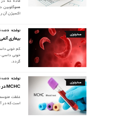
ماده که در 
هموگلوبين د
اکسيژن آن را 
نوشته
فاطمه ق
هماتولوژی
بیماری آنم
خونی داسی شک
گردد.
نوشته
فاطمه ق
هماتولوژی
MCHC در برگه آزمایش خون نشانه چیست؟
است که در آزمایش