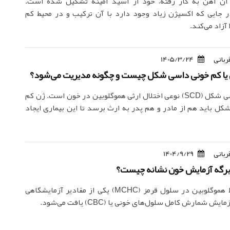
آن آهن به کار رفته، خود از اسيد آمينه تشکيل شده است.
ر جايی که اکسيژن زياد وجود دارد با آن ترکيب و در محيط کم
آزاد می‌کند.
ربانی
1405/3/24
ی یا کم خونی داسی شکل چیست و چگونه مدیریت می‌شود؟
کم خونی داسی شکل (SCD) نوعی اختلال ارثی هموگلوبین در خون است. ژن کم
ل باید هم از مادر و هم پدر به ارث برسد تا این بیماری ایجاد
ربانی
1404/9/29
غلظت متوسط هموگلوبین در سلول قرمز (MCHC) یکی از مقادیر آزمایشگاهی
 شمارش کامل سلول‌های خونی یا (CBC) یافت می‌شود.