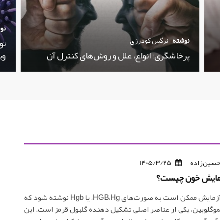
نو
نوشته
نرگس گودرزی
تو
پرخاشگری؛ انواع، علل و روش‌های کنترل آن
وی
حسین‌زاده
1405/3/25
در برگه‌های آزمايش ممکن است به صورت‌های HGB،Hg، يا Hgb نوشته شود که
وگلوبين، يکی از عناصر اصلی تشکيل دهنده گلبول‌ قرمز است. اين