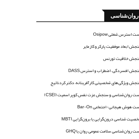
روان‌شناسی
ت استرس شغلی Osipow
جش ابعاد موفقیت پارکر و کازمایر
جش خلاقیت تورنس
جش افسردگی، اضطراب و استرس DASS
جش ویژگی‌های شخصیتی کارآفرینانه، دکتر کردنائیج
ت روان‌شناسی و سنجش عزت نفس کوپر اسمیت (CSEI)
ت هوش هیجانی-اجتماعی Bar-On
صیت شناسی درون‌گرایی یا برون‌گرایی MBTI
ت روان‌شناسی سلامت عمومی روان یا GHQ