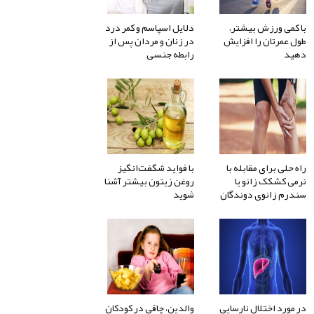
با کمی ورزش بیشتر،
دلایل اسپاسم و کمر درد
طول عمرتان را افزایش
در زنان و مردان پس از
دهید
رابطه جنسی
راه حلی برای مقابله با
با فواید شگفت‌انگیز
نرمی کشکک زانو یا
روغن زیتون بیشتر آشنا
سندرم زانوی دوندگان
شوید
در مورد اختلال نارسایی
والدین، چاقی در کودکان