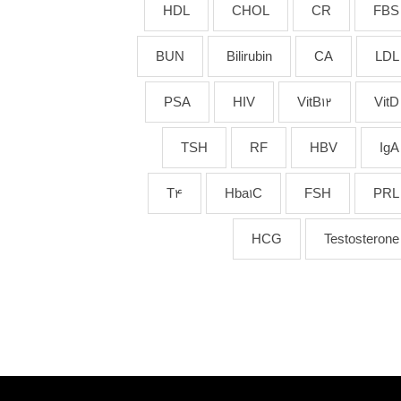
HDL
CHOL
CR
FBS
BUN
Bilirubin
CA
LDL
PSA
HIV
VitB12
VitD
TSH
RF
HBV
IgA
T4
Hba1C
FSH
PRL
HCG
Testosterone