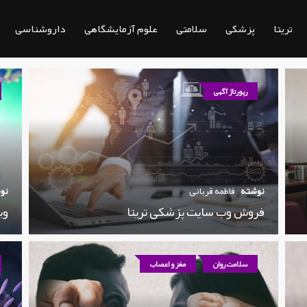
تریتا
پزشکی
سلامتی
علوم آزمایشگاهی
داروشناسی
رپورتاژ آگهی
نوشته
فاطمه قربانی
نو
فروش وب سایت پزشکی تریتا
وی
سلامت روان
مغز و اعصاب