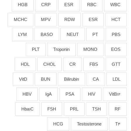
HGB
CRP
ESR
RBC
WBC
MCHC
MPV
RDW
ESR
HCT
LYM
BASO
NEUT
PT
PBS
PLT
Troponin
MONO
EOS
HDL
CHOL
CR
FBS
GTT
VitD
BUN
Bilirubin
CA
LDL
HBV
IgA
PSA
HIV
VitB12
Hba1C
FSH
PRL
TSH
RF
HCG
Testosterone
T4