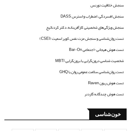
سنجش خلاقیت تورنس
سنجش افسردگی، اضطراب و استرس DASS
سنجش ویژگی‌های شخصیتی کارآفرینانه، دکتر کردنائیج
تست روان‌شناسی و سنجش عزت نفس کوپر اسمیت (CSEI)
تست هوش هیجانی-اجتماعی Bar-On
شخصیت شناسی درون‌گرایی یا برون‌گرایی MBTI
تست روان‌شناسی سلامت عمومی روان یا GHQ
تست هوش ریون Raven
تست هوش چندگانه گاردنر
خون‌شناسی