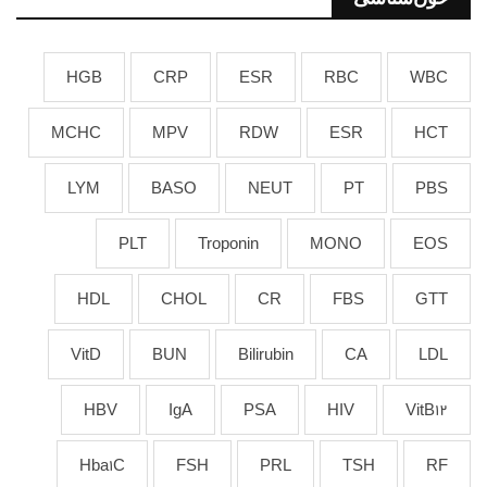
HGB
CRP
ESR
RBC
WBC
MCHC
MPV
RDW
ESR
HCT
LYM
BASO
NEUT
PT
PBS
PLT
Troponin
MONO
EOS
HDL
CHOL
CR
FBS
GTT
VitD
BUN
Bilirubin
CA
LDL
HBV
IgA
PSA
HIV
VitB12
Hba1C
FSH
PRL
TSH
RF