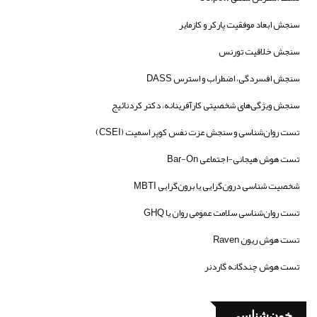
سنجش ابعاد موفقیت پارکر و کازمایر
سنجش خلاقیت تورنس
سنجش افسردگی، اضطراب و استرس DASS
سنجش ویژگی‌های شخصیتی کارآفرینانه، دکتر کردنائیج
تست روان‌شناسی و سنجش عزت نفس کوپر اسمیت (CSEI)
تست هوش هیجانی-اجتماعی Bar-On
شخصیت شناسی درون‌گرایی یا برون‌گرایی MBTI
تست روان‌شناسی سلامت عمومی روان یا GHQ
تست هوش ریون Raven
تست هوش چندگانه گاردنر
خون‌شناسی