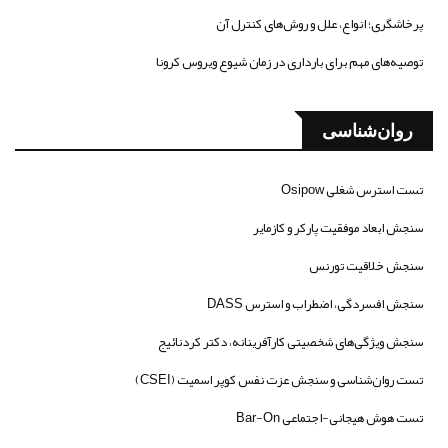
پرخاشگری؛ انواع، علل و روش‌های کنترل آن
توصیه‌های مهم برای بارداری در زمان شیوع ویروس کرونا
روان‌شناسی
تست استرس شغلی Osipow
سنجش ابعاد موفقیت پارکر و کازمایر
سنجش خلاقیت تورنس
سنجش افسردگی، اضطراب و استرس DASS
سنجش ویژگی‌های شخصیتی کارآفرینانه، دکتر کردنائیج
تست روان‌شناسی و سنجش عزت نفس کوپر اسمیت (CSEI)
تست هوش هیجانی-اجتماعی Bar-On