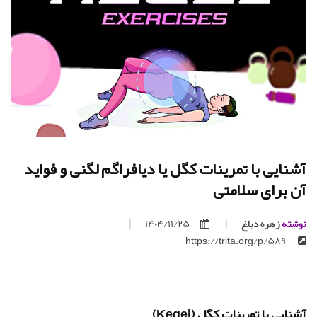
آشنایی با تمرینات کگل یا دیافراگم لگنی و فواید
آن برای سلامتی
نوشته
زهره دباغ
1404/11/25
https://trita.org/p/589
آشنایی با تمرینات کگل (Kegel)