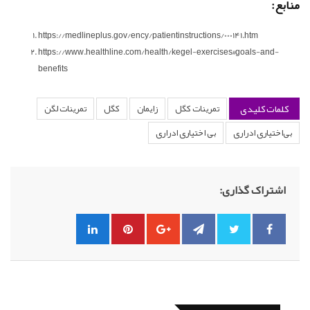
منابع:
https://medlineplus.gov/ency/patientinstructions/000141.htm
https://www.healthline.com/health/kegel-exercises#goals-and-
benefits
کلمات کلیدی
تمرینات کگل
زایمان
کگل
تمرینات لگن
بی‌اختیاری ادراری
بی اختیاری ادراری
اشتراک گذاری: