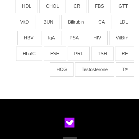
HDL
CHOL
CR
FBS
GTT
VitD
BUN
Bilirubin
CA
LDL
HBV
IgA
PSA
HIV
VitB12
Hba1C
FSH
PRL
TSH
RF
HCG
Testosterone
T4