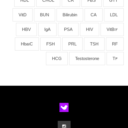
HDL
CHOL
CR
FBS
GTT
VitD
BUN
Bilirubin
CA
LDL
HBV
IgA
PSA
HIV
VitB12
Hba1C
FSH
PRL
TSH
RF
HCG
Testosterone
T4