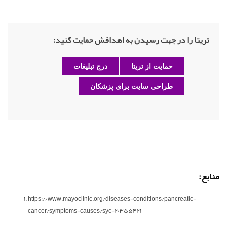
تریتا را در جهت رسیدن به اهدافش حمایت کنید:
حمایت از تریتا
درج تبلیغات
طراحی سایت برای پزشکان
منابع:
https://www.mayoclinic.org/diseases-conditions/pancreatic-
cancer/symptoms-causes/syc-20355421