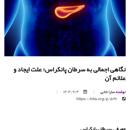
نگاهی اجمالی به سرطان پانکراس؛ علت ایجاد و
علائم آن
نوشته
سارا خانی
1404/9/4
https://trita.org/p/596
معرفی سرطان پانکراس