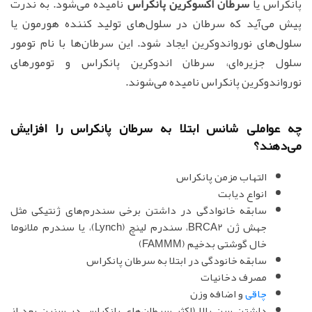
پانکراس یا
سرطان اکسوکرین پانکراس
نامیده می‌شود. به ندرت
پیش می‌آید که سرطان در سلول‌های تولید کننده هورمون یا
سلول‌های نورواندوکرین ایجاد شود. این سرطان‌ها با نام تومور
سلول جزیره‌ای، سرطان اندوکرین پانکراس و تومورهای
نورواندوکرین پانکراس نامیده می‌شوند.
چه عواملی شانس ابتلا به سرطان پانکراس را افزایش
می‌دهند؟
التهاب مزمن پانکراس
انواع دیابت
سابقه خانوادگی در داشتن برخی سندرم‌های ژنتیکی مثل
جهش ژن BRCA2، سندرم لینچ (Lynch)، یا سندرم ملانوما
خال گوشتی بدخیم (FAMMM)
سابقه خانودگی در ابتلا به سرطان پانکراس
مصرف دخانیات
چاقی
و اضافه وزن
داشتن سن بالا (اکثر سرطان‌های پانکراس در سنین بعد از