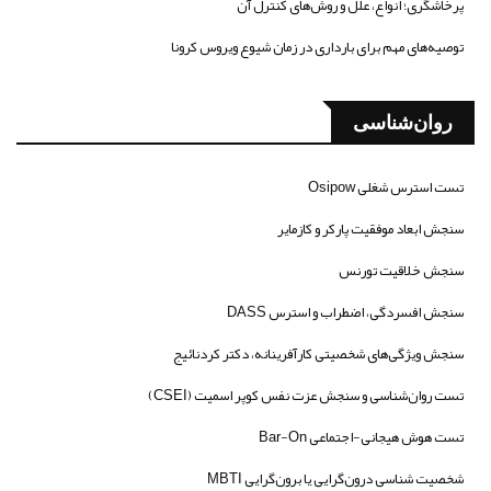
پرخاشگری؛ انواع، علل و روش‌های کنترل آن
توصیه‌های مهم برای بارداری در زمان شیوع ویروس کرونا
روان‌شناسی
تست استرس شغلی Osipow
سنجش ابعاد موفقیت پارکر و کازمایر
سنجش خلاقیت تورنس
سنجش افسردگی، اضطراب و استرس DASS
سنجش ویژگی‌های شخصیتی کارآفرینانه، دکتر کردنائیج
تست روان‌شناسی و سنجش عزت نفس کوپر اسمیت (CSEI)
تست هوش هیجانی-اجتماعی Bar-On
شخصیت شناسی درون‌گرایی یا برون‌گرایی MBTI