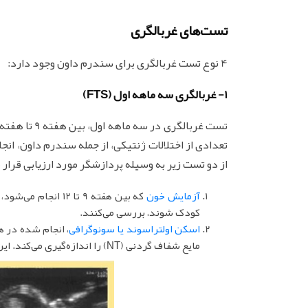
تست‌های غربالگری
4 نوع تست غربالگری برای سندرم داون وجود دارد:
1- غربالگری سه ماهه اول (FTS)
تعدادی از اختلالات ژنتیکی، از جمله سندرم داون، انج
از دو تست زیر به وسیله پردازشگر مورد ارزیابی قرار 
آزمایش خون
که بین هفته 9 تا 2
کودک شوند، بررسی می‌کنند.
اسکن اولتراسوند یا سونوگرافی
مایع شفاف گردنی (NT) را اندازه‌گیری می‌کند. این ضخامت اغلب در نوزادان مبتلا به سندرم داون بزرگتر است.