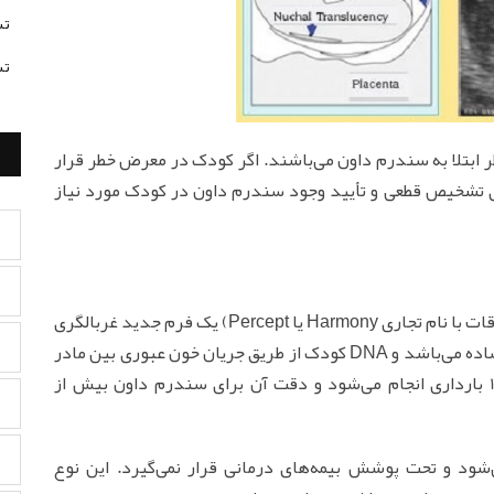
تس
تس
 ابتلا به سندرم داون می‌باشند. اگر کودک در معرض خطر قرار
ی تشخیص قطعی و تأیید وجود سندرم داون در کودک مورد نیاز
آزمایش غير تهاجمی قبل از زايمان (يا NIPT و بعضی اوقات با نام تجاری Harmony يا Percept) يک فرم جديد غربالگری
برای سندرم داون است. که شامل یک آزمایش خون ساده می‌باشد و DNA کودک از طریق جریان خون عبوری بین مادر
و جنین گرفته می‌شود. این آزمایش پس از هفته 10 بارداری انجام می‌شود و دقت آن برای سندرم داون بیش از
م می‌شود و تحت پوشش بیمه‌های درمانی قرار نمی‌گیرد. این نوع