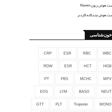
ت هوش ریون Raven
ت هوش چندگانه گاردنر
خون‌شناسی
CRP
ESR
RBC
WBC
RDW
ESR
HCT
HGB
PT
PBS
MCHC
MPV
EOS
LYM
BASO
NEUT
GTT
PLT
Troponin
MONO