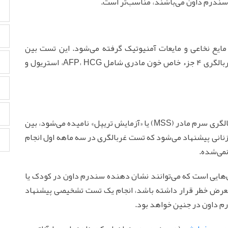
ا سندرم داون می‌باشند، مناسب‌تر است.
مایع نخاعی و مایعات آمنیوتیک گرفته می‌شود. این تست بین
هفته‌های 15 و 20 بارداری انجام می‌شود. این تست غربالگری 4 جزء خاص خون مادری شامل AFP، HCG، استریول و
غربالگری سه ماهه دوم، که بعضی اوقات با عنوان غربالگری سرم مادر (MSS) یا «آزمایش تریپل» نامیده می‌شود، بین
لا به زنانی پیشنهاد می‌شود که تست غربالگری در سه ماهه اول انجام
نمی‌شده.
هایی است که می‌توانند نشان دهنده سندرم داون در کودک یا
 معرض خطر قرار داشته باشد، انجام یک تست تشخیصی پیشنهاد
رم داون در جنین خواهد بود.