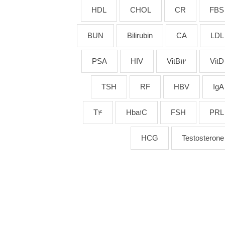
HDL
CHOL
CR
FBS
BUN
Bilirubin
CA
LDL
PSA
HIV
VitB12
VitD
TSH
RF
HBV
IgA
T4
Hba1C
FSH
PRL
HCG
Testosterone