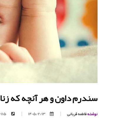
سندرم داون و هر آنچه که زنان
نوشته
فاطمه قربانی
1405/2/13
https://trita.org/p/115