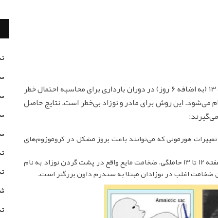
تس
سن
تست غربالگری در سه ماهه اول، بین هفته 9 تا هفته 13 (به اضافه 6 روز) در دوران بارداری برای محاسبه احتمال خطر
سن
ام می‌شود. این روش برای مادر و نوزاد بی‌خطر است. نتایج حاصل
سن
می‌گیرند:
سن
1 انجام می‌شود، تغییرات هورمونی که می‌توانند باعث بروز مشکل در کروموزوم‌های
تس
، انجام شده در هفته 12 تا 13 حاملگی، ضخامت مایع واقع در پشت گردن نوزاد به نام
تس
شخ
تس