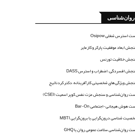
روان‌شناسی
ت استرس شغلی Osipow
جش ابعاد موفقیت پارکر و کازمایر
جش خلاقیت تورنس
جش افسردگی، اضطراب و استرس DASS
جش ویژگی‌های شخصیتی کارآفرینانه، دکتر کردنائیج
ت روان‌شناسی و سنجش عزت نفس کوپر اسمیت (CSEI)
ت هوش هیجانی-اجتماعی Bar-On
صیت شناسی درون‌گرایی یا برون‌گرایی MBTI
ت روان‌شناسی سلامت عمومی روان یا GHQ