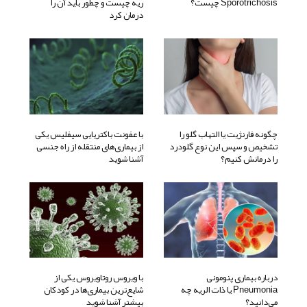
Sporotrichosis چیست؟
ریه چیست و چطور باید آن را
درمان کرد
چگونه فارنژیت یا التهاب گلو را
با عفونت باکتریایی سیفلیس یکی
تشخیص و سپس این نوع گلودرد
از بیماری‌های منتقله از راه جنسی
را درمانش کنیم؟
آشنا شوید
درباره بیماری پنومونی
با ویروس روتاویروس یکی از
Pneumonia یا ذات الریه چه
شایع‌ترین بیماری‌ها در کودکان
می‌دانید؟
بیشتر آشنا شوید