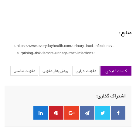
منابع:
https://www.everydayhealth.com/urinary-tract-infection/7-
surprising-risk-factors-urinary-tract-infections/
کلمات کلیدی
عفونت ادراری
بیماری‌های عفونی
عفونت تناسلی
اشتراک گذاری: