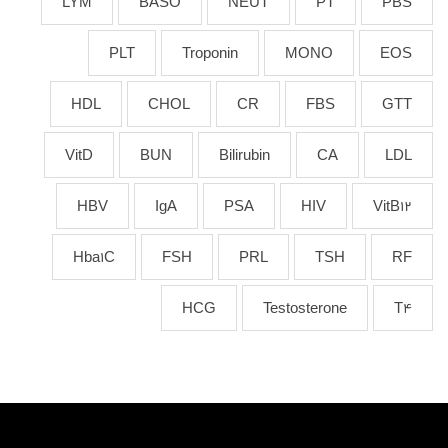
LYM
BASO
NEUT
PT
PBS
PLT
Troponin
MONO
EOS
HDL
CHOL
CR
FBS
GTT
VitD
BUN
Bilirubin
CA
LDL
HBV
IgA
PSA
HIV
VitB12
Hba1C
FSH
PRL
TSH
RF
HCG
Testosterone
T4