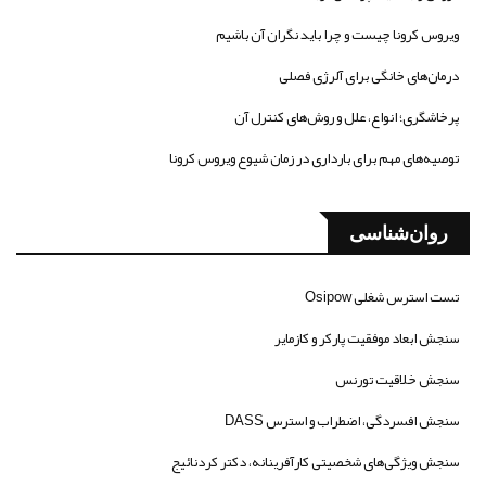
ویروس کرونا چیست و چرا باید نگران آن باشیم
درمان‌های خانگی برای آلرژی فصلی
پرخاشگری؛ انواع، علل و روش‌های کنترل آن
توصیه‌های مهم برای بارداری در زمان شیوع ویروس کرونا
روان‌شناسی
تست استرس شغلی Osipow
سنجش ابعاد موفقیت پارکر و کازمایر
سنجش خلاقیت تورنس
سنجش افسردگی، اضطراب و استرس DASS
سنجش ویژگی‌های شخصیتی کارآفرینانه، دکتر کردنائیج