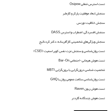
تست استرس شغلی Osipow
سنجش ابعاد موفقیت پارکر و کازمایر
سنجش خلاقیت تورنس
سنجش افسردگی، اضطراب و استرس DASS
سنجش ویژگی‌های شخصیتی کارآفرینانه، دکتر کردنائیج
تست روان‌شناسی و سنجش عزت نفس کوپر اسمیت (CSEI)
تست هوش هیجانی-اجتماعی Bar-On
شخصیت شناسی درون‌گرایی یا برون‌گرایی MBTI
تست روان‌شناسی سلامت عمومی روان یا GHQ
تست هوش ریون Raven
تست هوش چندگانه گاردنر