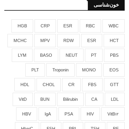
خون‌شناسی
HGB
CRP
ESR
RBC
WBC
MCHC
MPV
RDW
ESR
HCT
LYM
BASO
NEUT
PT
PBS
PLT
Troponin
MONO
EOS
HDL
CHOL
CR
FBS
GTT
VitD
BUN
Bilirubin
CA
LDL
HBV
IgA
PSA
HIV
VitB12
Hba1C
FSH
PRL
TSH
RF