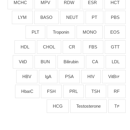
MCHC
MPV
RDW
ESR
HCT
LYM
BASO
NEUT
PT
PBS
PLT
Troponin
MONO
EOS
HDL
CHOL
CR
FBS
GTT
VitD
BUN
Bilirubin
CA
LDL
HBV
IgA
PSA
HIV
VitB12
Hba1C
FSH
PRL
TSH
RF
HCG
Testosterone
T4