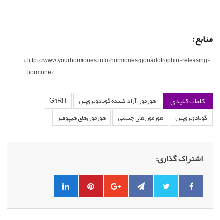
منابع:
http://www.yourhormones.info/hormones/gonadotrophin-releasing-
hormone/
کلمات کلیدی
هورمون آزاد کننده گونادوتروپین
GnRH
گونادوتروپین
هورمون‌های جنسی
هورمون‌های هیپوفیز
اشتراک گذاری: