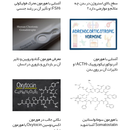
سطح بالای استروژن در بدن چه
آشنایی با هورمون محرک فولیکولی
علائم و عوارضی دارد؟
(FSH) و تأثیر آن بر رشد جنسی
آشنایی با هورمون
معرفی هورمون گنادوتروپین و تاثیر
آدرنوکورتیکوتروپیک (ACTH) و
آن بر بارداری و باروری در انسان
تاثیرات آن بر روی بدن
با هورمون سوماتواستاتین
نکاتی جالب در هورمون
Somatostatin آشنا شوید
اکسی‌توسین Oxytocin یا هورمون