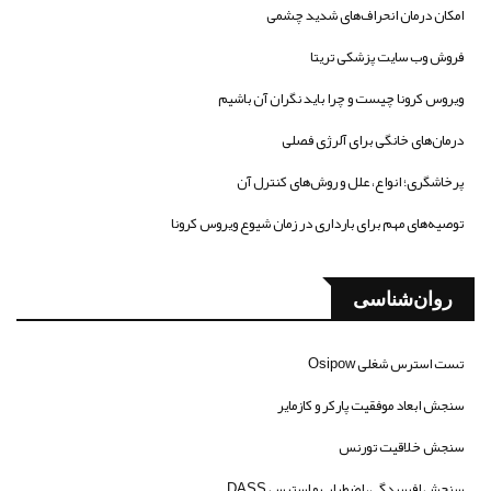
امکان درمان انحراف‌های شدید چشمی
فروش وب سایت پزشکی تریتا
ویروس کرونا چیست و چرا باید نگران آن باشیم
درمان‌های خانگی برای آلرژی فصلی
پرخاشگری؛ انواع، علل و روش‌های کنترل آن
توصیه‌های مهم برای بارداری در زمان شیوع ویروس کرونا
روان‌شناسی
تست استرس شغلی Osipow
سنجش ابعاد موفقیت پارکر و کازمایر
سنجش خلاقیت تورنس
سنجش افسردگی، اضطراب و استرس DASS