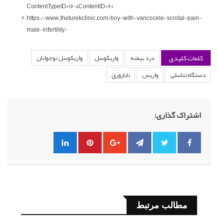
ContentTypeID=160&ContentID=61
https://www.theturekclinic.com/boy-with-varicocele-scrotal-pain-
male-infertility/
کلمات کلیدی
درد بیضه
واریکوسل
واریکوسل نوجوانان
دستگاه تناسلی
واریس
ناباروری
اشتراک گذاری:
مطالب مرتبط