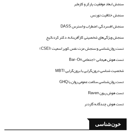
سنجش ابعاد موفقیت پارکر و کازمایر
سنجش خلاقیت تورنس
سنجش افسردگی، اضطراب و استرس DASS
سنجش ویژگی‌های شخصیتی کارآفرینانه، دکتر کردنائیج
تست روان‌شناسی و سنجش عزت نفس کوپر اسمیت (CSEI)
تست هوش هیجانی-اجتماعی Bar-On
شخصیت شناسی درون‌گرایی یا برون‌گرایی MBTI
تست روان‌شناسی سلامت عمومی روان یا GHQ
تست هوش ریون Raven
تست هوش چندگانه گاردنر
خون‌شناسی