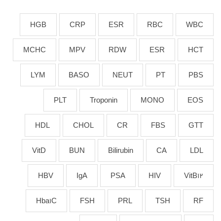
HGB
CRP
ESR
RBC
WBC
MCHC
MPV
RDW
ESR
HCT
LYM
BASO
NEUT
PT
PBS
PLT
Troponin
MONO
EOS
HDL
CHOL
CR
FBS
GTT
VitD
BUN
Bilirubin
CA
LDL
HBV
IgA
PSA
HIV
VitB12
Hba1C
FSH
PRL
TSH
RF