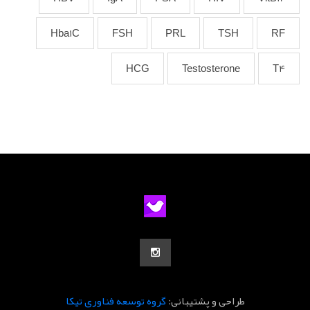
Hba1C
FSH
PRL
TSH
RF
HCG
Testosterone
T4
طراحی و پشتیبانی:
گروه توسعه فناوری تیکا