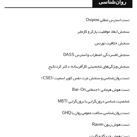
روان‌شناسی
تست استرس شغلی Osipow
سنجش ابعاد موفقیت پارکر و کازمایر
سنجش خلاقیت تورنس
سنجش افسردگی، اضطراب و استرس DASS
سنجش ویژگی‌های شخصیتی کارآفرینانه، دکتر کردنائیج
تست روان‌شناسی و سنجش عزت نفس کوپر اسمیت (CSEI)
تست هوش هیجانی-اجتماعی Bar-On
شخصیت شناسی درون‌گرایی یا برون‌گرایی MBTI
تست روان‌شناسی سلامت عمومی روان یا GHQ
تست هوش ریون Raven
تست هوش چندگانه گاردنر