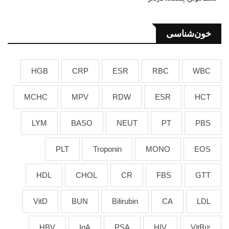
خون‌شناسی
HGB
CRP
ESR
RBC
WBC
MCHC
MPV
RDW
ESR
HCT
LYM
BASO
NEUT
PT
PBS
PLT
Troponin
MONO
EOS
HDL
CHOL
CR
FBS
GTT
VitD
BUN
Bilirubin
CA
LDL
HBV
IgA
PSA
HIV
VitB12