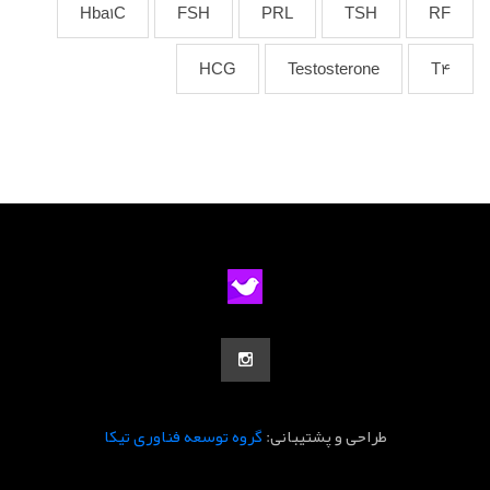
Hba1C
FSH
PRL
TSH
RF
HCG
Testosterone
T4
طراحی و پشتیبانی:
گروه توسعه فناوری تیکا