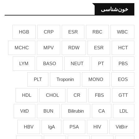
خون‌شناسی
HGB
CRP
ESR
RBC
WBC
MCHC
MPV
RDW
ESR
HCT
LYM
BASO
NEUT
PT
PBS
PLT
Troponin
MONO
EOS
HDL
CHOL
CR
FBS
GTT
VitD
BUN
Bilirubin
CA
LDL
HBV
IgA
PSA
HIV
VitB12