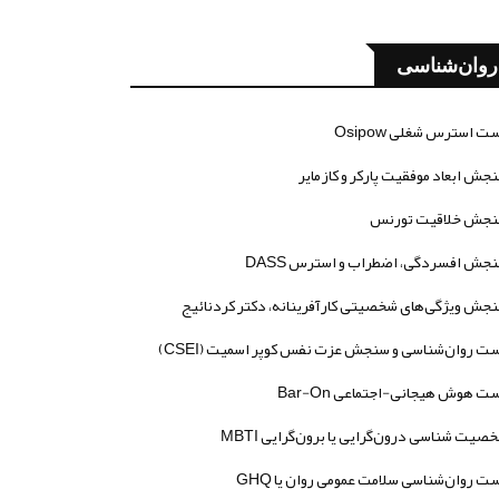
روان‌شناسی
ت استرس شغلی Osipow
جش ابعاد موفقیت پارکر و کازمایر
جش خلاقیت تورنس
جش افسردگی، اضطراب و استرس DASS
جش ویژگی‌های شخصیتی کارآفرینانه، دکتر کردنائیج
ت روان‌شناسی و سنجش عزت نفس کوپر اسمیت (CSEI)
ت هوش هیجانی-اجتماعی Bar-On
صیت شناسی درون‌گرایی یا برون‌گرایی MBTI
ت روان‌شناسی سلامت عمومی روان یا GHQ