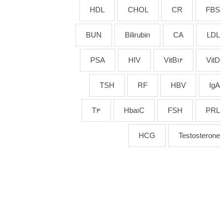
HDL
CHOL
CR
FBS
BUN
Bilirubin
CA
LDL
PSA
HIV
VitB12
VitD
TSH
RF
HBV
IgA
T4
Hba1C
FSH
PRL
HCG
Testosterone