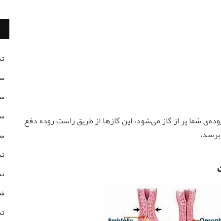
تس
سن
سن
سن
‌ی شما پر از گاز می‌شود، این گازها از طریق راست روده دفع
برسد.
سن
تس
تس
شخ
تس