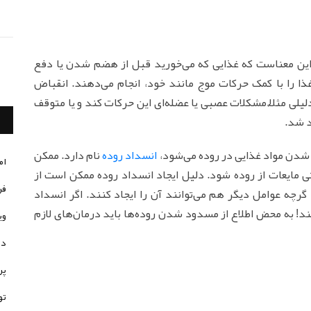
 طول دارند. این به این معناست که غذایی که می‌خورید قبل از هضم شدن یا دفع
غذا را با کمک حرکات موج مانند خود، انجام می‌دهند. انقباض
دلیلی مثلاٌ مشکلات عصبی یا عضله‌ای این حرکات کند و یا متوقف
د شد.
 شدن مواد غذایی در روده می‌شود،
انسداد روده
نام دارد. ممکن
ام
ی مایعات از روده شود. دلیل ایجاد انسداد روده ممکن است از
فر
رچه عوامل دیگر هم می‌توانند آن را ایجاد کنند. اگر انسداد
 کند! به محض اطلاع از مسدود شدن روده‌ها باید درمان‌های لازم
وی
در
پر
تو