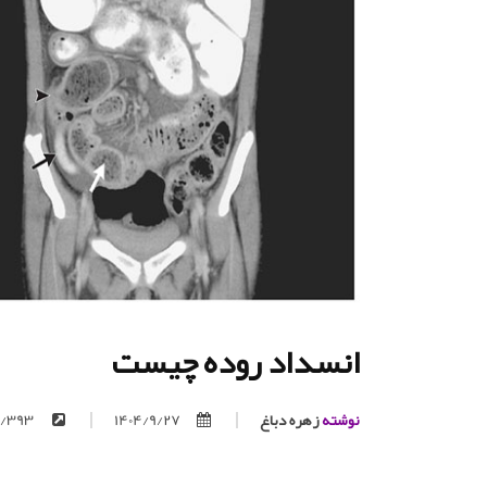
انسداد روده چیست
نوشته
زهره دباغ
1404/9/27
https://trita.org/p/393