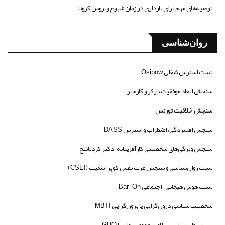
توصیه‌های مهم برای بارداری در زمان شیوع ویروس کرونا
روان‌شناسی
تست استرس شغلی Osipow
سنجش ابعاد موفقیت پارکر و کازمایر
سنجش خلاقیت تورنس
سنجش افسردگی، اضطراب و استرس DASS
سنجش ویژگی‌های شخصیتی کارآفرینانه، دکتر کردنائیج
تست روان‌شناسی و سنجش عزت نفس کوپر اسمیت (CSEI)
تست هوش هیجانی-اجتماعی Bar-On
شخصیت شناسی درون‌گرایی یا برون‌گرایی MBTI
تست روان‌شناسی سلامت عمومی روان یا GHQ