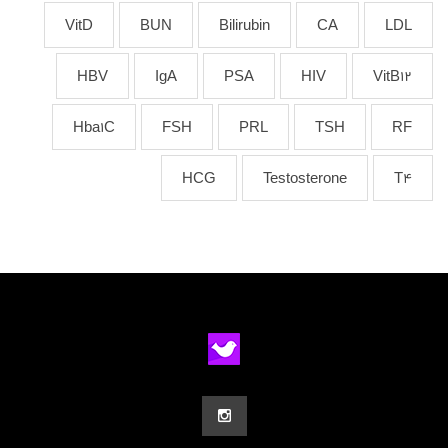
VitD
BUN
Bilirubin
CA
LDL
HBV
IgA
PSA
HIV
VitB12
Hba1C
FSH
PRL
TSH
RF
HCG
Testosterone
T4