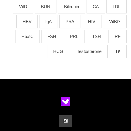
VitD
BUN
Bilirubin
CA
LDL
HBV
IgA
PSA
HIV
VitB12
Hba1C
FSH
PRL
TSH
RF
HCG
Testosterone
T4