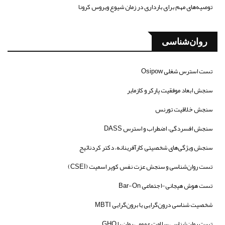
توصیه‌های مهم برای بارداری در زمان شیوع ویروس کرونا
روان‌شناسی
تست استرس شغلی Osipow
سنجش ابعاد موفقیت پارکر و کازمایر
سنجش خلاقیت تورنس
سنجش افسردگی، اضطراب و استرس DASS
سنجش ویژگی‌های شخصیتی کارآفرینانه، دکتر کردنائیج
تست روان‌شناسی و سنجش عزت نفس کوپر اسمیت (CSEI)
تست هوش هیجانی-اجتماعی Bar-On
شخصیت شناسی درون‌گرایی یا برون‌گرایی MBTI
تست روان‌شناسی سلامت عمومی روان یا GHQ