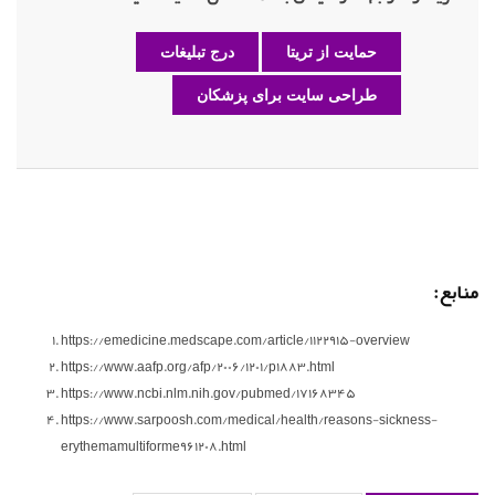
حمایت از تریتا
درج تبلیغات
طراحی سایت برای پزشکان
منابع:
https://emedicine.medscape.com/article/1122915-overview
https://www.aafp.org/afp/2006/1201/p1883.html
https://www.ncbi.nlm.nih.gov/pubmed/17168345
https://www.sarpoosh.com/medical/health/reasons-sickness-
erythemamultiforme961208.html