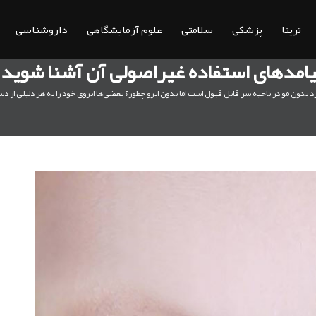
تریتا
پزشکی
سلامتی
علوم آزمایشگاهی
داروشناسی
پیامدهای استفاده غیراصولی آن آشنا شوید
 بدون مو در ناحیه سر قابل قبول است اما بدون ابرو چطور؟ بعضی‌ها ابروی خود را به هر دلیلی از د