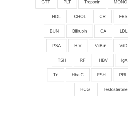
GTT
PLT
Troponin
MONO
HDL
CHOL
CR
FBS
BUN
Bilirubin
CA
LDL
PSA
HIV
VitB12
VitD
TSH
RF
HBV
IgA
T4
Hba1C
FSH
PRL
HCG
Testosterone