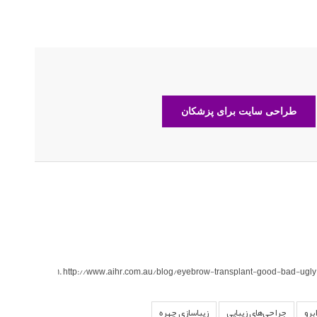
طراحی سایت برای پزشکان
http://www.aihr.com.au/blog/eyebrow-transplant-good-bad-ugly
برو
جراحی‌های زیبایی
زیباسازی چهره