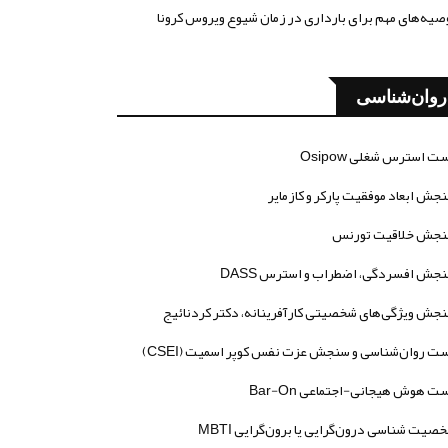
صیه‌های مهم برای بارداری در زمان شیوع ویروس کرونا
روان‌شناسی
ت استرس شغلی Osipow
جش ابعاد موفقیت پارکر و کازمایر
جش خلاقیت تورنس
جش افسردگی، اضطراب و استرس DASS
جش ویژگی‌های شخصیتی کارآفرینانه، دکتر کردنائیج
ت روان‌شناسی و سنجش عزت نفس کوپر اسمیت (CSEI)
ت هوش هیجانی-اجتماعی Bar-On
صیت شناسی درون‌گرایی یا برون‌گرایی MBTI