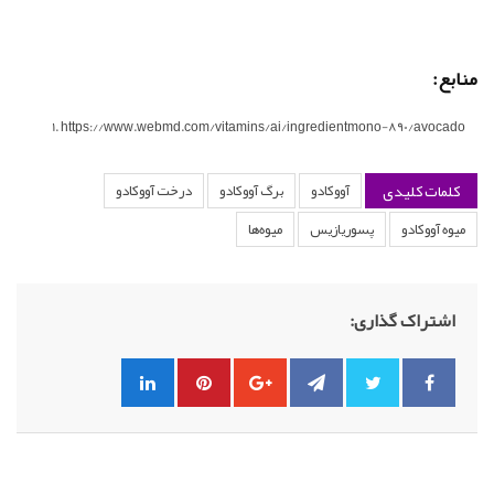
منابع:
https://www.webmd.com/vitamins/ai/ingredientmono-890/avocado
کلمات کلیدی
آووکادو
برگ آووکادو
درخت آووکادو
میوه آووکادو
پسوریازیس
میوه‌ها
اشتراک گذاری: