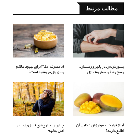
مطالب مرتبط
پسوریازیس در پاییز و زمستان،
آیا مصرف امگا3 برای بهبود علائم
پاسخ به 6 پرسش متداول
پسوریازیس مفید است؟
آیا از فواید انبه و ارزش غذایی آن
چطور از بیماری‌های فصل پاییز در
اطلاع دارید؟
امان بمانیم