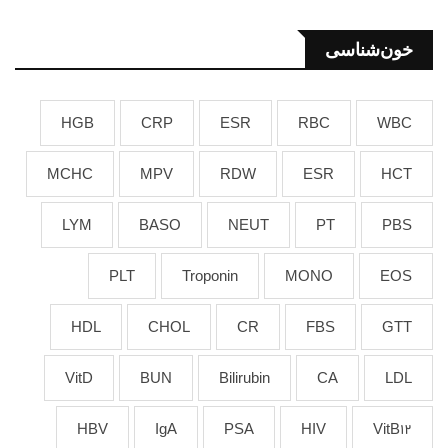
خون‌شناسی
HGB
CRP
ESR
RBC
WBC
MCHC
MPV
RDW
ESR
HCT
LYM
BASO
NEUT
PT
PBS
PLT
Troponin
MONO
EOS
HDL
CHOL
CR
FBS
GTT
VitD
BUN
Bilirubin
CA
LDL
HBV
IgA
PSA
HIV
VitB12