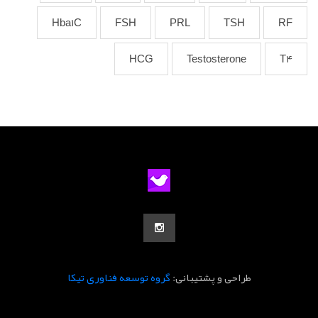
Hba1C
FSH
PRL
TSH
RF
HCG
Testosterone
T4
طراحی و پشتیبانی:
گروه توسعه فناوری تیکا