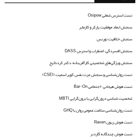
تست استرس شغلی Osipow
سنجش ابعاد موفقیت پارکر و کازمایر
سنجش خلاقیت تورنس
سنجش افسردگی، اضطراب و استرس DASS
سنجش ویژگی‌های شخصیتی کارآفرینانه، دکتر کردنائیج
تست روان‌شناسی و سنجش عزت نفس کوپر اسمیت (CSEI)
تست هوش هیجانی-اجتماعی Bar-On
شخصیت شناسی درون‌گرایی یا برون‌گرایی MBTI
تست روان‌شناسی سلامت عمومی روان یا GHQ
تست هوش ریون Raven
تست هوش چندگانه گاردنر