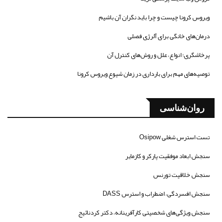
ویروس کرونا چیست و چرا باید نگران آن باشیم
درمان‌های خانگی برای آلرژی فصلی
پرخاشگری؛ انواع، علل و روش‌های کنترل آن
توصیه‌های مهم برای بارداری در زمان شیوع ویروس کرونا
روان‌شناسی
تست استرس شغلی Osipow
سنجش ابعاد موفقیت پارکر و کازمایر
سنجش خلاقیت تورنس
سنجش افسردگی، اضطراب و استرس DASS
سنجش ویژگی‌های شخصیتی کارآفرینانه، دکتر کردنائیج