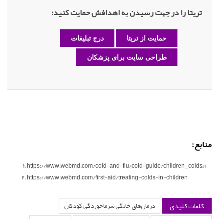
تریتا را در جهت رسیدن به اهدافش حمایت کنید:
حمایت از تریتا
درج تبلیغات
طراحی سایت برای پزشکان
منابع:
https://www.webmd.com/cold-and-flu/cold-guide/children_colds#1
https://www.webmd.com/first-aid/treating-colds-in-children
کلمات کلیدی
درمان‌های خانگی سرماخوردگی کودکان