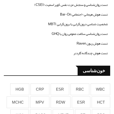
تست روان‌شناسی و سنجش عزت نفس کوپر اسمیت (CSEI)
تست هوش هیجانی-اجتماعی Bar-On
شخصیت شناسی درون‌گرایی یا برون‌گرایی MBTI
تست روان‌شناسی سلامت عمومی روان یا GHQ
تست هوش ریون Raven
تست هوش چندگانه گاردنر
خون‌شناسی
HGB
CRP
ESR
RBC
WBC
MCHC
MPV
RDW
ESR
HCT