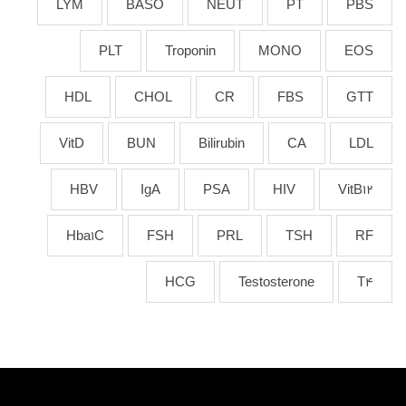
LYM
BASO
NEUT
PT
PBS
PLT
Troponin
MONO
EOS
HDL
CHOL
CR
FBS
GTT
VitD
BUN
Bilirubin
CA
LDL
HBV
IgA
PSA
HIV
VitB12
Hba1C
FSH
PRL
TSH
RF
HCG
Testosterone
T4