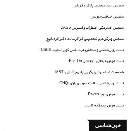
سنجش ابعاد موفقیت پارکر و کازمایر
سنجش خلاقیت تورنس
سنجش افسردگی، اضطراب و استرس DASS
سنجش ویژگی‌های شخصیتی کارآفرینانه، دکتر کردنائیج
تست روان‌شناسی و سنجش عزت نفس کوپر اسمیت (CSEI)
تست هوش هیجانی-اجتماعی Bar-On
شخصیت شناسی درون‌گرایی یا برون‌گرایی MBTI
تست روان‌شناسی سلامت عمومی روان یا GHQ
تست هوش ریون Raven
تست هوش چندگانه گاردنر
خون‌شناسی