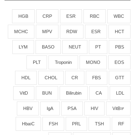
HGB
CRP
ESR
RBC
WBC
MCHC
MPV
RDW
ESR
HCT
LYM
BASO
NEUT
PT
PBS
PLT
Troponin
MONO
EOS
HDL
CHOL
CR
FBS
GTT
VitD
BUN
Bilirubin
CA
LDL
HBV
IgA
PSA
HIV
VitB12
Hba1C
FSH
PRL
TSH
RF