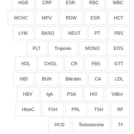
HGB
CRP
ESR
RBC
WBC
MCHC
MPV
RDW
ESR
HCT
LYM
BASO
NEUT
PT
PBS
PLT
Troponin
MONO
EOS
HDL
CHOL
CR
FBS
GTT
VitD
BUN
Bilirubin
CA
LDL
HBV
IgA
PSA
HIV
VitB12
Hba1C
FSH
PRL
TSH
RF
HCG
Testosterone
T4