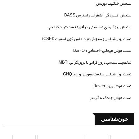
سنجش خلاقیت تورنس
سنجش افسردگی، اضطراب و استرس DASS
سنجش ویژگی‌های شخصیتی کارآفرینانه، دکتر کردنائیج
تست روان‌شناسی و سنجش عزت نفس کوپر اسمیت (CSEI)
تست هوش هیجانی-اجتماعی Bar-On
شخصیت شناسی درون‌گرایی یا برون‌گرایی MBTI
تست روان‌شناسی سلامت عمومی روان یا GHQ
تست هوش ریون Raven
تست هوش چندگانه گاردنر
خون‌شناسی