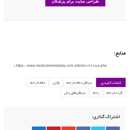
طراحی سایت برای پزشکان
منابع:
https://www.medicalnewstoday.com/articles/172855.php
کلمات کلیدی
سرطان دهانه رحم
واژن
دهانه رحم
گردنه رحم
رحم
سرطان‌های زنان
اشتراک گذاری: