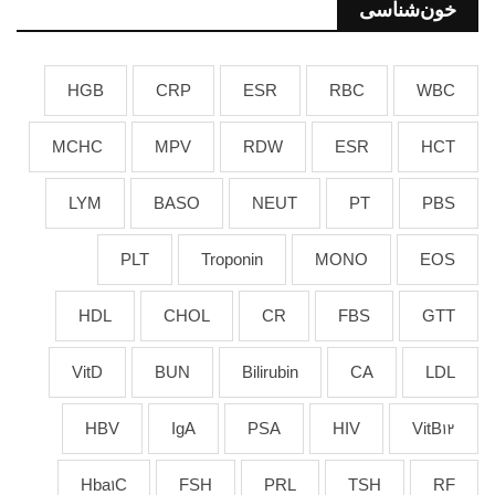
خون‌شناسی
HGB
CRP
ESR
RBC
WBC
MCHC
MPV
RDW
ESR
HCT
LYM
BASO
NEUT
PT
PBS
PLT
Troponin
MONO
EOS
HDL
CHOL
CR
FBS
GTT
VitD
BUN
Bilirubin
CA
LDL
HBV
IgA
PSA
HIV
VitB12
Hba1C
FSH
PRL
TSH
RF