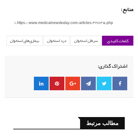
منابع:
https://www.medicalnewstoday.com/articles/321835.php
کلمات کلیدی
سرطان استخوان
درد استخوان
بیماری‌های استخوان
اشتراک گذاری:
مطالب مرتبط