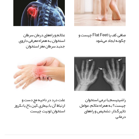
صافی کف پا Flat Feet چیست و
علائم و راه‌های درمان سرطان
چگونه ایجاد می‌شود
استخوان به همراه معرفی داروی
جدید سرطان مغز استخوان
راشیتیسم یا نرمی استخوان
علت درد در ناحیه مچ دست و
چیست؟ به همراه علائم، عوامل
ارتباط آن با بیماری کین باخ یا نکروز
تاثیرگذار، تشخیص و راه‌های
استخوان لونیت چیست
درمانی