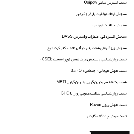
تست استرس شغلی Osipow
سنجش ابعاد موفقیت پارکر و کازمایر
سنجش خلاقیت تورنس
سنجش افسردگی، اضطراب و استرس DASS
سنجش ویژگی‌های شخصیتی کارآفرینانه، دکتر کردنائیج
تست روان‌شناسی و سنجش عزت نفس کوپر اسمیت (CSEI)
تست هوش هیجانی-اجتماعی Bar-On
شخصیت شناسی درون‌گرایی یا برون‌گرایی MBTI
تست روان‌شناسی سلامت عمومی روان یا GHQ
تست هوش ریون Raven
تست هوش چندگانه گاردنر