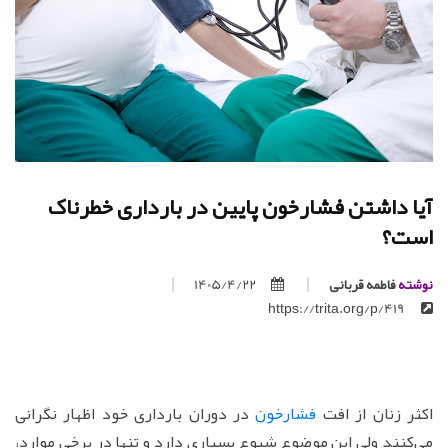
آیا داشتن فشارخون پایین در بارداری خطرناک
است؟
نوشته
فاطمه قربانی
1405/4/22
https://trita.org/p/419
اکثر زنان از افت
فشارخون
در دوران بارداری خود اظهار نگرانی
می‌کنند ولی این موضوع شیوع بسیاری دارد و تنها در برخی موارد،