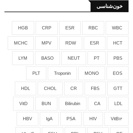
خون‌شناسی
HGB
CRP
ESR
RBC
WBC
MCHC
MPV
RDW
ESR
HCT
LYM
BASO
NEUT
PT
PBS
PLT
Troponin
MONO
EOS
HDL
CHOL
CR
FBS
GTT
VitD
BUN
Bilirubin
CA
LDL
HBV
IgA
PSA
HIV
VitB12