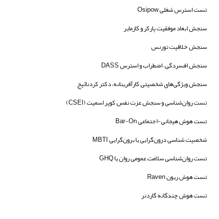
تست استرس شغلی Osipow
سنجش ابعاد موفقیت پارکر و کازمایر
سنجش خلاقیت تورنس
سنجش افسردگی، اضطراب و استرس DASS
سنجش ویژگی‌های شخصیتی کارآفرینانه، دکتر کردنائیج
تست روان‌شناسی و سنجش عزت نفس کوپر اسمیت (CSEI)
تست هوش هیجانی-اجتماعی Bar-On
شخصیت شناسی درون‌گرایی یا برون‌گرایی MBTI
تست روان‌شناسی سلامت عمومی روان یا GHQ
تست هوش ریون Raven
تست هوش چندگانه گاردنر