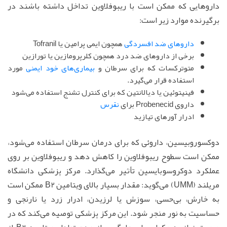
داروهایی که ممکن است با ریبوفلاوین تداخل داشته باشند در
برگیرنده موارد زیر است:
داروهای ضد افسردگی
همچون ایمی پرامین یا Tofranil
برخی از داروهای ضد درد همچون کلرپرومازین یا تورازین
متوترکسات که برای سرطان و
بیماری‌های خود ایمنی
مورد
استفاده قرار می‌گیرد.
فینیتوئین یا دیالانتین که برای کنترل تشنج استفاده می‌شود
داروی Probenecid برای
نقرس
ادرار آورهای تیازید
دوکسوروبیسین، داروئی که برای درمان سرطان استفاده می‌شود،
ممکن است سطوح ریبوفلاوین را کاهش دهد و ریبوفلاوین بر روی
عملکرد دوکروسوبایسین تأثیر می‌گذارد. مرکز پزشکی دانشگاه
مریلند (UMM) می‌گوید: مقدار بسیار بالای ویتامین B2 ممکن است
به خارش، بی‌حسی، سوزش یا لرزیدن، ادرار زرد یا نارنجی و
حساسیت به نور منجر شود. این مرکز پزشکی توصیه می‌کند که در