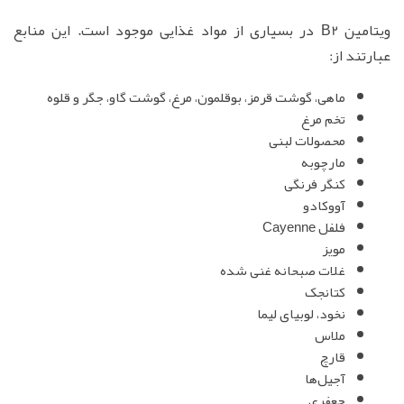
ویتامین B2 در بسیاری از مواد غذایی موجود است. این منابع
عبارتند از:
ماهی، گوشت قرمز، بوقلمون، مرغ، گوشت گاو، جگر و قلوه
تخم مرغ
محصولات لبنی
مارچوبه
کنگر فرنگی
آووکادو
فلفل Cayenne
مویز
غلات صبحانه غنی شده
کتانجک
نخود، لوبیای لیما
ملاس
قارچ
آجیل‌ها
جعفری