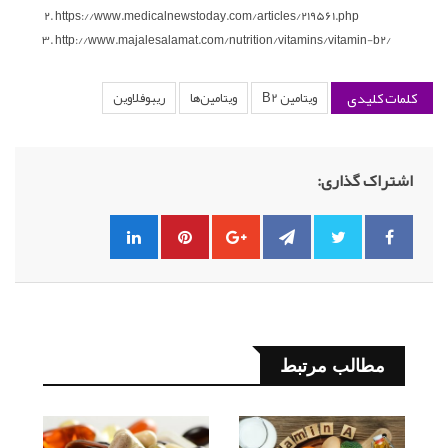
https://www.medicalnewstoday.com/articles/219561.php
http://www.majalesalamat.com/nutrition/vitamins/vitamin-b2/
کلمات کلیدی
ویتامین B2
ویتامین‌ها
ریبوفلاوین
اشتراک گذاری:
مطالب مرتبط