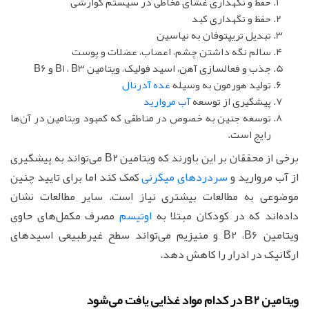
حفظ و نگهداری غشای مخاطی در سیستم گوارشی
حفظ و نگهداری کبد
تبدیل تریپتوفان به نیاسین
سالم نگه داشتن چشم، اعصاب، عضلات و پوست
جذب و فعالسازی آهن، اسید فولیک، ویتامین B1 ، B3 و B6
تولید هورمون به وسیله
غده آدرنال
پیشگیری از توسعه
آب مروارید
توسعه جنین به خصوص در مناطقی که کمبود ویتامین در آن‌ها
رایج است.
برخی از محققان بر این باورند که ویتامین B2 می‌تواند به پیشگیری
از آب مروارید و
سردردهای میگرنی
کمک کند اما برای تایید چنین
موضوعی به مطالعات بیشتری نیاز است. سایر مطالعات نشان
داده‌اند که در کودکان مبتلا به
اوتیسم
مصرف مکمل‌های حاوی
ویتامین B2 ،B6 و منیزیم می‌تواند سطح غیرطبیعی اسیدهای
ارگانیک در ادرار را کاهش دهد.
ویتامین B2 در کدام مواد غذایی یافت می‌شود