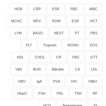
HGB
CRP
ESR
RBC
WBC
MCHC
MPV
RDW
ESR
HCT
LYM
BASO
NEUT
PT
PBS
PLT
Troponin
MONO
EOS
HDL
CHOL
CR
FBS
GTT
VitD
BUN
Bilirubin
CA
LDL
HBV
IgA
PSA
HIV
VitB12
Hba1C
FSH
PRL
TSH
RF
HCG
Testosterone
T4