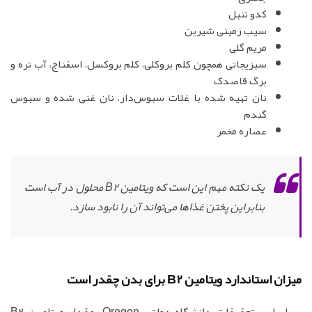
کدو تنبل
سیب زمینی شیرین
مریم گلی
سبزیجاتی همچون کلم بروکلی، کلم بروکسل، اسفناج، آب تره و
برگ قاصدک
نان تهیه شده با غلات سبوس‌دار، نان غنی شده و سبوس
گندم
عصاره مخمر
یک نکته مهم این است که ویتامین B2 محلول در آب است
بنابراین پختن غذاها می‌تواند آن را نابود سازد.
میزان استاندارد ویتامین B2 برای بدن چقدر است
بر اساس تحقیقات دانشگاه دولتی Oregon، مقدار ویتامین B2