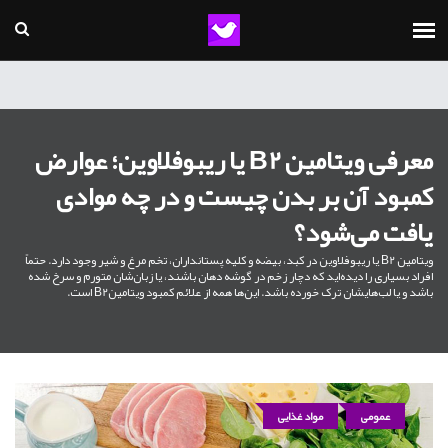
معرفی ویتامین B2 یا ریبوفلاوین؛ عوارض
کمبود آن بر بدن چیست و در چه موادی
یافت می‌شود؟
ویتامین B2 یا ریبوفلاوین در کبد، بیضه و کلیه پستانداران، تخم مرغ و شیر وجود دارد. حتماً
افراد بسیاری را دیده‌اید که دچار زخم در گوشه دهان باشند، یا زبان‌شان متورم و سرخ شده
باشد و یا لب‌هایشان ترک خورده باشد. این‌ها همه از علائم کمبود ویتامینB2 است.
عمومی
مواد غذایی