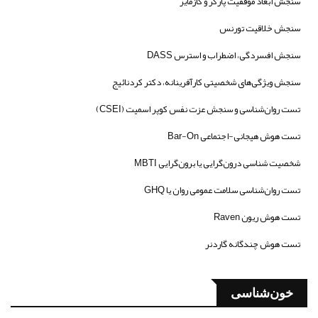
سنجش ابعاد موفقیت پارکر و کازمایر
سنجش خلاقیت تورنس
سنجش افسردگی، اضطراب و استرس DASS
سنجش ویژگی‌های شخصیتی کارآفرینانه، دکتر کردنائیج
تست روان‌شناسی و سنجش عزت نفس کوپر اسمیت (CSEI)
تست هوش هیجانی-اجتماعی Bar-On
شخصیت شناسی درون‌گرایی یا برون‌گرایی MBTI
تست روان‌شناسی سلامت عمومی روان یا GHQ
تست هوش ریون Raven
تست هوش چندگانه گاردنر
خون‌شناسی