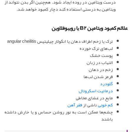
درست ویتامین در روده ایجاد شود. هم‌چنین اگر بدن نتواند از
ویتامین به درستی استفاده کند دچار کمبود خواهد شد.
علائم کمبود ویتامین B2 یا رویبوفلاوین
ترک یا زخم اطراف دهان یا انگولار چیلیتیس angular cheilitis
لب‌های ترک خورده
پوست خشک
التهاب در زبان
زخم در دهان
قرمز شدن لب‌ها
گلودرد
درماتیت اسکروتال
مایع در غشای مخاطی
کم خونی
ناشی از
فقر آهن
چشم‌ها ممکن است به نور روشن حساس و یا خارش داشته
باشند