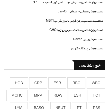
تست روان‌شناسی و سنجش عزت نفس کوپر اسمیت (CSEI)
تست هوش هیجانی-اجتماعی Bar-On
شخصیت شناسی درون‌گرایی یا برون‌گرایی MBTI
تست روان‌شناسی سلامت عمومی روان یا GHQ
تست هوش ریون Raven
تست هوش چندگانه گاردنر
خون‌شناسی
HGB
CRP
ESR
RBC
WBC
MCHC
MPV
RDW
ESR
HCT
LYM
BASO
NEUT
PT
PBS