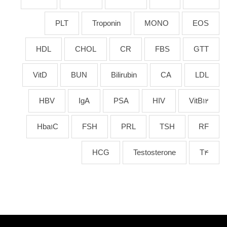
PLT
Troponin
MONO
EOS
HDL
CHOL
CR
FBS
GTT
VitD
BUN
Bilirubin
CA
LDL
HBV
IgA
PSA
HIV
VitB12
Hba1C
FSH
PRL
TSH
RF
HCG
Testosterone
T4