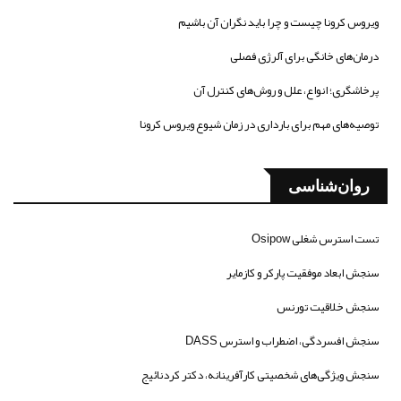
ویروس کرونا چیست و چرا باید نگران آن باشیم
درمان‌های خانگی برای آلرژی فصلی
پرخاشگری؛ انواع، علل و روش‌های کنترل آن
توصیه‌های مهم برای بارداری در زمان شیوع ویروس کرونا
روان‌شناسی
تست استرس شغلی Osipow
سنجش ابعاد موفقیت پارکر و کازمایر
سنجش خلاقیت تورنس
سنجش افسردگی، اضطراب و استرس DASS
سنجش ویژگی‌های شخصیتی کارآفرینانه، دکتر کردنائیج