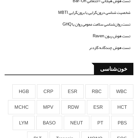
تست هوش هیجانی-اجتماعی Bar-On
شخصیت شناسی درون‌گرایی یا برون‌گرایی MBTI
تست روان‌شناسی سلامت عمومی روان یا GHQ
تست هوش ریون Raven
تست هوش چندگانه گاردنر
خون‌شناسی
HGB
CRP
ESR
RBC
WBC
MCHC
MPV
RDW
ESR
HCT
LYM
BASO
NEUT
PT
PBS