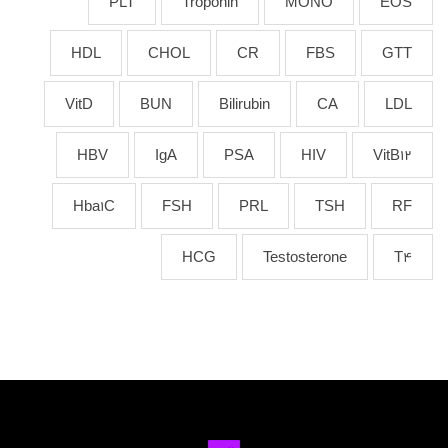
PLT
Troponin
MONO
EOS
HDL
CHOL
CR
FBS
GTT
VitD
BUN
Bilirubin
CA
LDL
HBV
IgA
PSA
HIV
VitB12
Hba1C
FSH
PRL
TSH
RF
HCG
Testosterone
T4