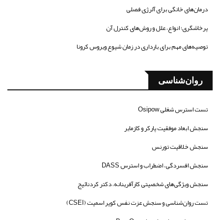
درمان‌های خانگی برای آلرژی فصلی
پرخاشگری؛ انواع، علل و روش‌های کنترل آن
توصیه‌های مهم برای بارداری در زمان شیوع ویروس کرونا
روان‌شناسی
تست استرس شغلی Osipow
سنجش ابعاد موفقیت پارکر و کازمایر
سنجش خلاقیت تورنس
سنجش افسردگی، اضطراب و استرس DASS
سنجش ویژگی‌های شخصیتی کارآفرینانه، دکتر کردنائیج
تست روان‌شناسی و سنجش عزت نفس کوپر اسمیت (CSEI)