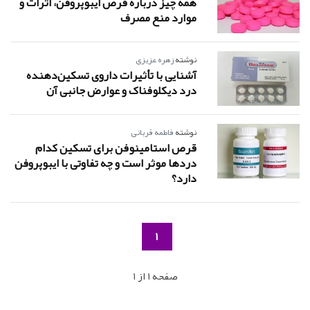
همه چیز درباره قرص ایبوپروفن، اثرات و
موارد منع مصرف
نوشته
زهره عزیزی
آشنایی با تأثیرات داروی تسکین‌دهنده
درد دیکلوفناک و عوارض جانبی آن
نوشته
فاطمه قربانی
قرص استامینوفن برای تسکین کدام
دردها موثر است و چه تفاوتی با ایبوپروفن
دارد؟
1
صفحه 1 از 1