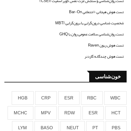
تست روان‌شناسی و سنجش عزت نفس کوپر اسمیت (CSEI)
تست هوش هیجانی-اجتماعی Bar-On
شخصیت شناسی درون‌گرایی یا برون‌گرایی MBTI
تست روان‌شناسی سلامت عمومی روان یا GHQ
تست هوش ریون Raven
تست هوش چندگانه گاردنر
خون‌شناسی
HGB
CRP
ESR
RBC
WBC
MCHC
MPV
RDW
ESR
HCT
LYM
BASO
NEUT
PT
PBS