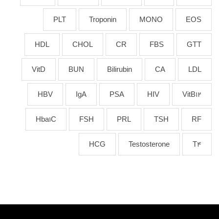
PLT
Troponin
MONO
EOS
HDL
CHOL
CR
FBS
GTT
VitD
BUN
Bilirubin
CA
LDL
HBV
IgA
PSA
HIV
VitB12
Hba1C
FSH
PRL
TSH
RF
HCG
Testosterone
T4