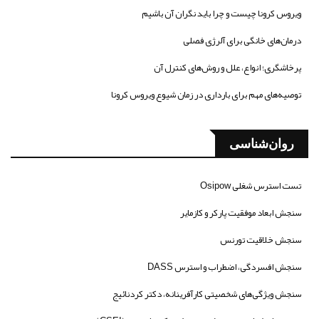
ویروس کرونا چیست و چرا باید نگران آن باشیم
درمان‌های خانگی برای آلرژی فصلی
پرخاشگری؛ انواع، علل و روش‌های کنترل آن
توصیه‌های مهم برای بارداری در زمان شیوع ویروس کرونا
روان‌شناسی
تست استرس شغلی Osipow
سنجش ابعاد موفقیت پارکر و کازمایر
سنجش خلاقیت تورنس
سنجش افسردگی، اضطراب و استرس DASS
سنجش ویژگی‌های شخصیتی کارآفرینانه، دکتر کردنائیج