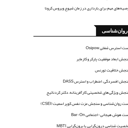
صیه‌های مهم برای بارداری در زمان شیوع ویروس کرونا
روان‌شناسی
ت استرس شغلی Osipow
جش ابعاد موفقیت پارکر و کازمایر
جش خلاقیت تورنس
جش افسردگی، اضطراب و استرس DASS
جش ویژگی‌های شخصیتی کارآفرینانه، دکتر کردنائیج
ت روان‌شناسی و سنجش عزت نفس کوپر اسمیت (CSEI)
ت هوش هیجانی-اجتماعی Bar-On
صیت شناسی درون‌گرایی یا برون‌گرایی MBTI