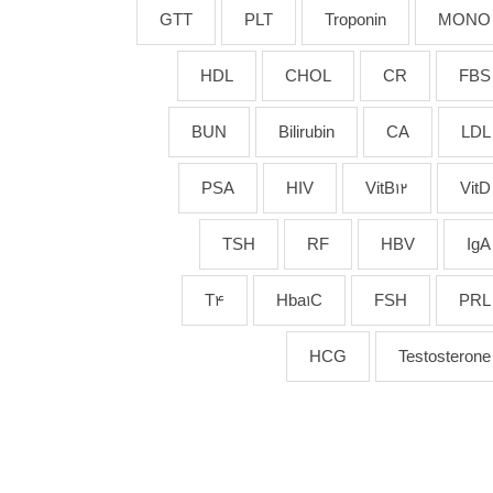
GTT
PLT
Troponin
MONO
HDL
CHOL
CR
FBS
BUN
Bilirubin
CA
LDL
PSA
HIV
VitB12
VitD
TSH
RF
HBV
IgA
T4
Hba1C
FSH
PRL
HCG
Testosterone