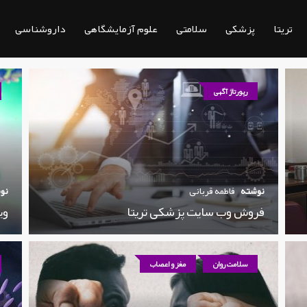
تریتا
پزشکی
سلامتی
علوم آزمایشگاهی
داروشناسی
رپورتاژ آگهی
نوشته
فاطمه قربانی
نو
فروش وب سایت پزشکی تریتا
وی
سلامت روان
مغز و اعصاب