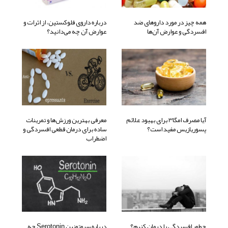
همه چیز در مورد داروهای ضد
درباره داروی فلوکستین، از اثرات و
افسردگی و عوارض آن‌ها
عوارض آن چه می‌دانید؟
آیا مصرف امگا3 برای بهبود علائم
معرفی بهترین ورزش‌ها و تمرینات
پسوریازیس مفید است؟
ساده برای درمان قطعی افسردگی و
اضطراب
چطور افسردگی را درمان کنیم؟
درباره سروتونین Serotonin چه