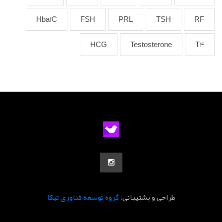
Hba1C
FSH
PRL
TSH
RF
HCG
Testosterone
T4
طراحی و پشتیبانی:
گروه توسعه فناوری تیکا