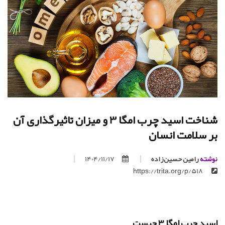
شناخت اسید چرب امگا 3 و میزان تاثیرگذاری آن
بر سلامت انسان
نوشته
رامین حسین‌زاده
1404/11/17
https://trita.org/p/518
اسید چرب امگا 3 چیست