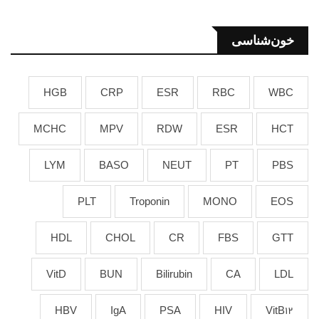
خون‌شناسی
HGB
CRP
ESR
RBC
WBC
MCHC
MPV
RDW
ESR
HCT
LYM
BASO
NEUT
PT
PBS
PLT
Troponin
MONO
EOS
HDL
CHOL
CR
FBS
GTT
VitD
BUN
Bilirubin
CA
LDL
HBV
IgA
PSA
HIV
VitB12