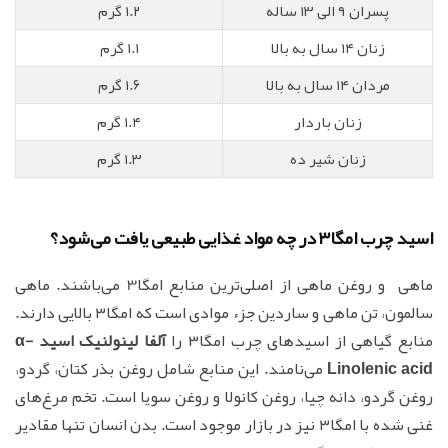
پسران ۹ الی ۱۳ ساله
۱.۲ گرم
زنان ۱۴ سال به بالا
۱.۱ گرم
مردان ۱۴ سال به بالا
۱.۶ گرم
زنان باردار
۱.۴ گرم
زنان شیر ده
۱.۳ گرم
اسید چرب امگا۳ در چه مواد غذایی طبیعی یافت می‌شود؟
ماهی و روغن ماهی از اصلی‌ترین منابع امگا3 می‌باشند. ماهی
سالمون، تن ماهی و ساردین جزء موادی است که امگا۳ بالایی دارند.
منابع گیاهی از اسیدهای چرب امگا۳ را
آلفا لینولنیک اسید α-
Linolenic acid
می‌نامند. این منابع شامل روغن بذر کتان، گردو،
روغن گردو، دانه چیا، روغن کانولا و روغن سویا است. تخم مرغ‌های
غنی شده با امگا۳ نیز در بازار موجود است. بدن انسان تنها مقادیر