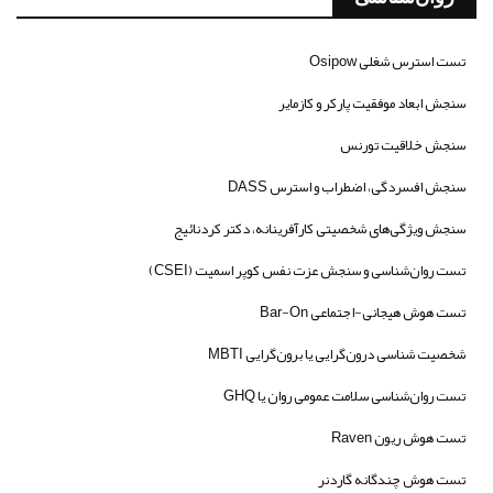
تست استرس شغلی Osipow
سنجش ابعاد موفقیت پارکر و کازمایر
سنجش خلاقیت تورنس
سنجش افسردگی، اضطراب و استرس DASS
سنجش ویژگی‌های شخصیتی کارآفرینانه، دکتر کردنائیج
تست روان‌شناسی و سنجش عزت نفس کوپر اسمیت (CSEI)
تست هوش هیجانی-اجتماعی Bar-On
شخصیت شناسی درون‌گرایی یا برون‌گرایی MBTI
تست روان‌شناسی سلامت عمومی روان یا GHQ
تست هوش ریون Raven
تست هوش چندگانه گاردنر