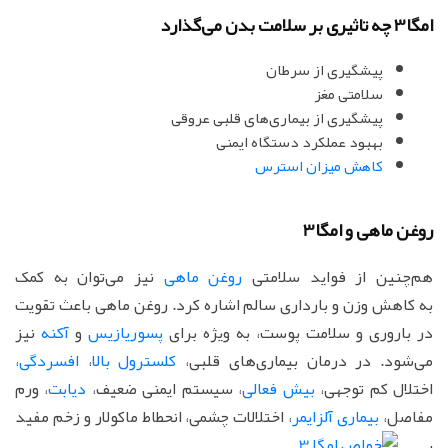
امگا3 چه تاثیری بر سلامت بدن می‌گذارد
پیشگیری از سرطان
سلامتی مغز
پیشگیری از بیماری‌های قلبی عروقی
بهبود عملکرد دستگاه ایمنی
کاهش میزان استرس
روغن ماهی و امگا3
هم‌چنین از فواید سلامتی
روغن ماهی
نیز می‌توان به کمک
به کاهش وزن و بارداری سالم اشاره کرد. روغن ماهی باعث تقویت
در باروری و سلامت پوست، به ویژه برای
پسوریازیس
و
آکنه
نیز
می‌شود. در درمان بیماری‌های قلبی،
کلسترول بالا
،
افسردگی
،
اختلال کم توجهی،
بیش فعالی
، سیستم ایمنی ضعیف،
دیابت
، ورم
مفاصل،
بیماری آلزایمر
، اختلالات چشمی، انحطاط ماکولار و زخم مفید