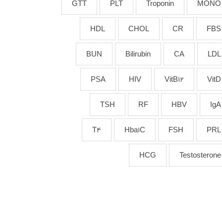
GTT
PLT
Troponin
MONO
HDL
CHOL
CR
FBS
BUN
Bilirubin
CA
LDL
PSA
HIV
VitB12
VitD
TSH
RF
HBV
IgA
T4
Hba1C
FSH
PRL
HCG
Testosterone