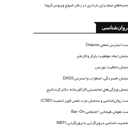
صیه‌های مهم برای بارداری در زمان شیوع ویروس کرونا
روان‌شناسی
ت استرس شغلی Osipow
جش ابعاد موفقیت پارکر و کازمایر
جش خلاقیت تورنس
جش افسردگی، اضطراب و استرس DASS
جش ویژگی‌های شخصیتی کارآفرینانه، دکتر کردنائیج
ت روان‌شناسی و سنجش عزت نفس کوپر اسمیت (CSEI)
ت هوش هیجانی-اجتماعی Bar-On
صیت شناسی درون‌گرایی یا برون‌گرایی MBTI