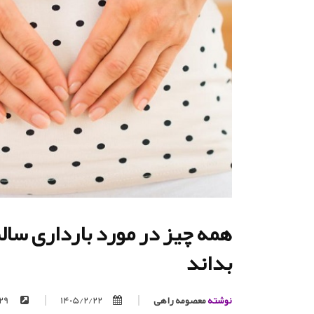
همه چیز در مورد بارداری سال
بداند
نوشته
معصومه راهی
1405/2/22
https://trita.org/p/129