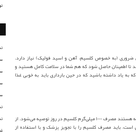
تو
تس
یی ضروری (به خصوص کلسیم، آهن و اسید فولیک) نیاز دارد.
سن
نند تا اطمینان حاصل شود که هم شما در سلامت کامل هستید و
سن
 به یاد داشته باشید که در حین بارداری باید به خوبی غذا
سن
سن
تس
برای اکثر زنان 19 سال و بالاتر، از جمله کسانی که حامله هستند مصرف 1000 میلی‌گرم کلسیم در روز توصیه می‌شود. از
تس
 است، باید مصرف کلسیم را با تجویز پزشک و با استفاده از
شخ