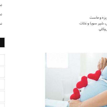
تس
تس
یزه و ماست
، شیر سویا و غلات
تس
روکلی