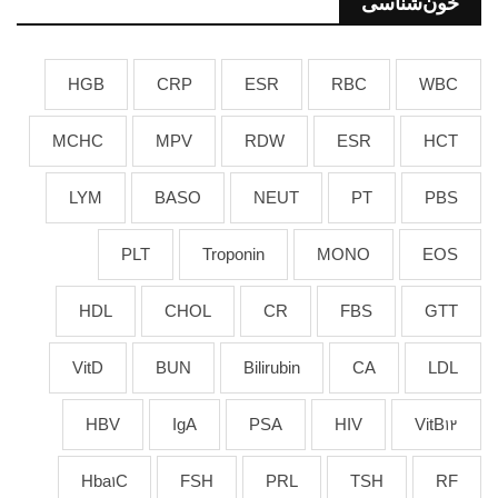
خون‌شناسی
HGB
CRP
ESR
RBC
WBC
MCHC
MPV
RDW
ESR
HCT
LYM
BASO
NEUT
PT
PBS
PLT
Troponin
MONO
EOS
HDL
CHOL
CR
FBS
GTT
VitD
BUN
Bilirubin
CA
LDL
HBV
IgA
PSA
HIV
VitB12
Hba1C
FSH
PRL
TSH
RF