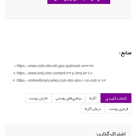
منابع:
https://www.ncbi.nlm.nih.gov/pubmed/11134919
https://www.bmj.com/content/345/bmj.e4770
https://onlinelibrary.wiley.com/doi/abs/10.1111/cod.12073
کلمات کلیدی
اگزما
بیماری‌های پوستی
خارش پوست
قرمزی پوست
درمان اگزما
اشتراک گذاری: