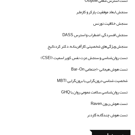
تست استرس شغلی Osipow
سنجش ابعاد موفقیت پارکر و کازمایر
سنجش خلاقیت تورنس
سنجش افسردگی، اضطراب و استرس DASS
سنجش ویژگی‌های شخصیتی کارآفرینانه، دکتر کردنائیج
تست روان‌شناسی و سنجش عزت نفس کوپر اسمیت (CSEI)
تست هوش هیجانی-اجتماعی Bar-On
شخصیت شناسی درون‌گرایی یا برون‌گرایی MBTI
تست روان‌شناسی سلامت عمومی روان یا GHQ
تست هوش ریون Raven
تست هوش چندگانه گاردنر