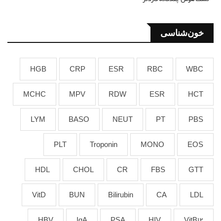
خون‌شناسی
HGB
CRP
ESR
RBC
WBC
MCHC
MPV
RDW
ESR
HCT
LYM
BASO
NEUT
PT
PBS
PLT
Troponin
MONO
EOS
HDL
CHOL
CR
FBS
GTT
VitD
BUN
Bilirubin
CA
LDL
HBV
IgA
PSA
HIV
VitB12