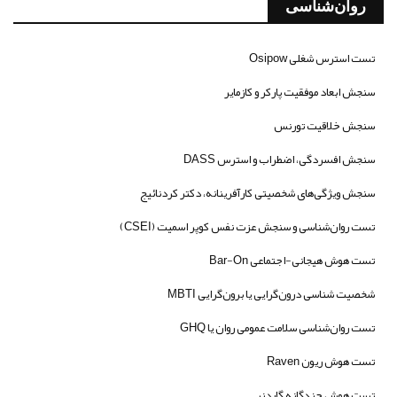
روان‌شناسی
تست استرس شغلی Osipow
سنجش ابعاد موفقیت پارکر و کازمایر
سنجش خلاقیت تورنس
سنجش افسردگی، اضطراب و استرس DASS
سنجش ویژگی‌های شخصیتی کارآفرینانه، دکتر کردنائیج
تست روان‌شناسی و سنجش عزت نفس کوپر اسمیت (CSEI)
تست هوش هیجانی-اجتماعی Bar-On
شخصیت شناسی درون‌گرایی یا برون‌گرایی MBTI
تست روان‌شناسی سلامت عمومی روان یا GHQ
تست هوش ریون Raven
تست هوش چندگانه گاردنر