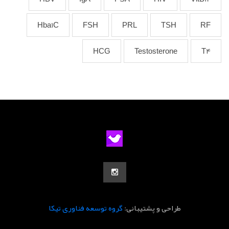
Hba1C
FSH
PRL
TSH
RF
HCG
Testosterone
T4
طراحی و پشتیبانی:
گروه توسعه فناوری تیکا